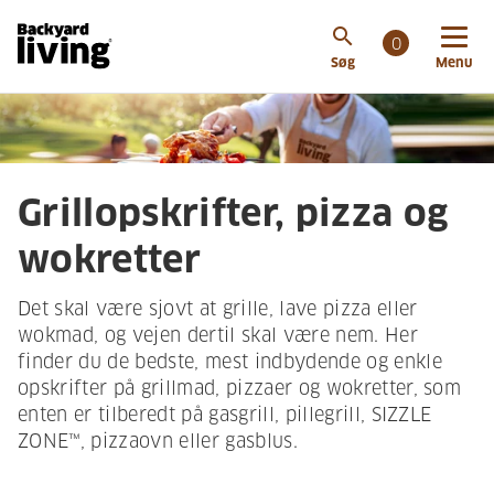
search
0
Søg
Menu
Grillopskrifter, pizza og
wokretter
Det skal være sjovt at grille, lave pizza eller
wokmad, og vejen dertil skal være nem. Her
finder du de bedste, mest indbydende og enkle
opskrifter på grillmad, pizzaer og wokretter, som
enten er tilberedt på gasgrill, pillegrill, SIZZLE
ZONE™, pizzaovn eller gasblus.