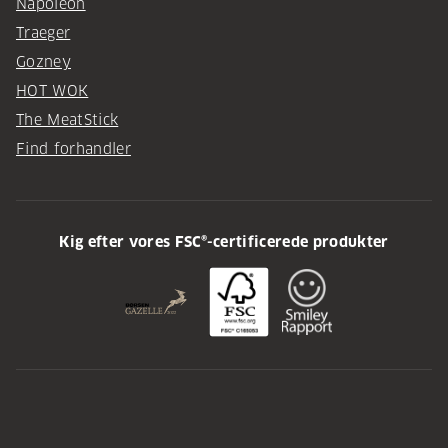
Napoleon
Traeger
Gozney
HOT WOK
The MeatStick
Find forhandler
Kig efter vores FSC®-certificerede produkter