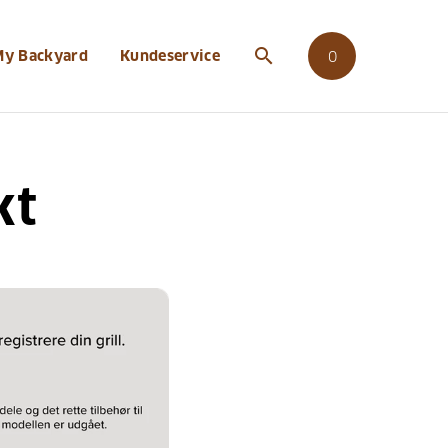
search
My Backyard
Kundeservice
0
kt