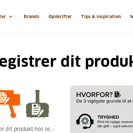
expand_more
ter
Brands
Opskrifter
Tips & inspiration
egistrer dit produ
er dit produkt hos os –