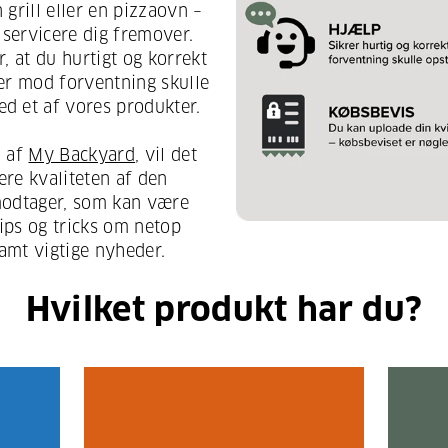
 grill eller en pizzaovn –
 servicere dig fremover.
r, at du hurtigt og korrekt
der mod forventning skulle
d et af vores produkter.
m af
My Backyard
, vil det
ere kvaliteten af den
modtager, som kan være
ps og tricks om netop
samt vigtige nyheder.
Hvilket produkt har du?