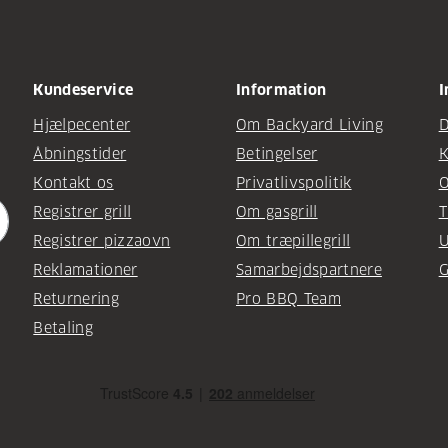
Kundeservice
Information
I
Hjælpecenter
Om Backyard Living
D
Åbningstider
Betingelser
K
Kontakt os
Privatlivspolitik
O
Registrer grill
Om gasgrill
T
Registrer pizzaovn
Om træpillegrill
U
Reklamationer
Samarbejdspartnere
G
Returnering
Pro BBQ Team
Betaling