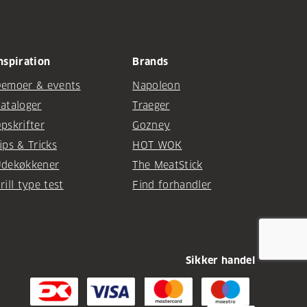
nspiration
Brands
emoer & events
Napoleon
ataloger
Traeger
pskrifter
Gozney
ips & Tricks
HOT WOK
dekøkkener
The MeatStick
rill type test
Find forhandler
Sikker handel