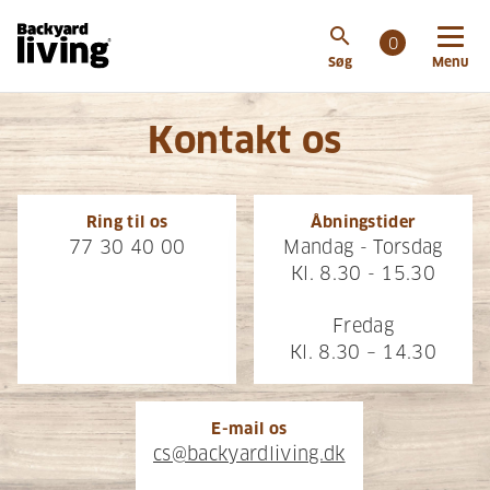
search
0
Søg
Menu
Kontakt os
Ring til os
Åbningstider
77 30 40 00
Mandag - Torsdag
Kl. 8.30 - 15.30
Fredag
Kl. 8.30 – 14.30
E-mail os
cs@backyardliving.dk