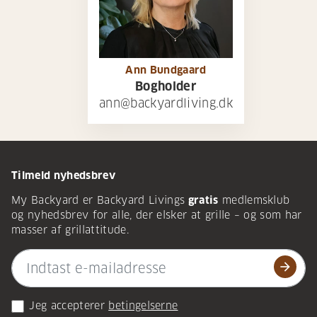
Ann Bundgaard
Bogholder
ann@backyardliving.dk
Tilmeld nyhedsbrev
My Backyard er Backyard Livings
gratis
medlemsklub
og nyhedsbrev for alle, der elsker at grille – og som har
masser af grillattitude.
arrow_forward
Jeg accepterer
betingelserne