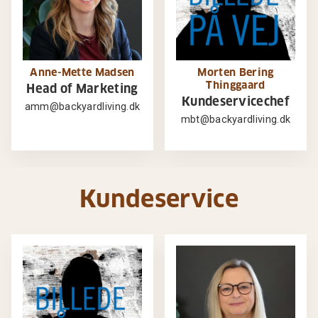
Anne-Mette Madsen
Morten Bering
Thinggaard
Head of Marketing
Kundeservicechef
amm@backyardliving.dk
mbt@backyardliving.dk
Kundeservice