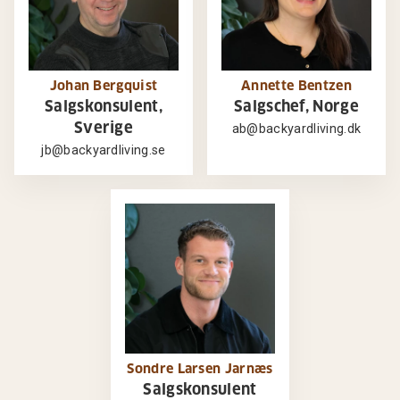
Johan Bergquist
Annette Bentzen
Salgskonsulent,
Salgschef, Norge
Sverige
ab@backyardliving.dk
jb@backyardliving.se
Sondre Larsen Jarnæs
Salgskonsulent