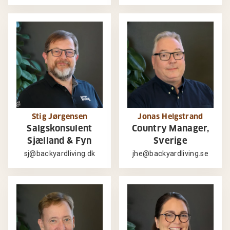
Stig Jørgensen
Jonas Helgstrand
Salgskonsulent
Country Manager,
Sjælland & Fyn
Sverige
sj@backyardliving.dk
jhe@backyardliving.se