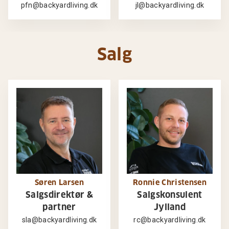
pfn@backyardliving.dk
jl@backyardliving.dk
Salg
Søren Larsen
Ronnie Christensen
Salgsdirektør &
Salgskonsulent
partner
Jylland
sla@backyardliving.dk
rc@backyardliving.dk