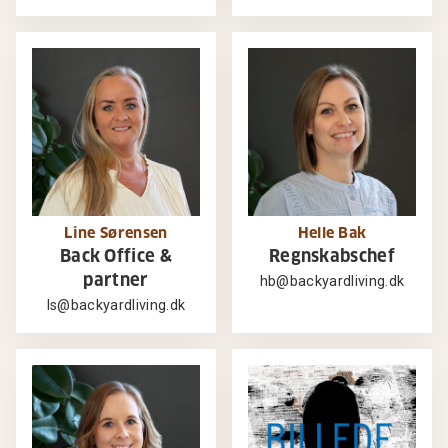
Line Sørensen
Helle Bak
Back Office &
Regnskabschef
partner
hb@backyardliving.dk
ls@backyardliving.dk