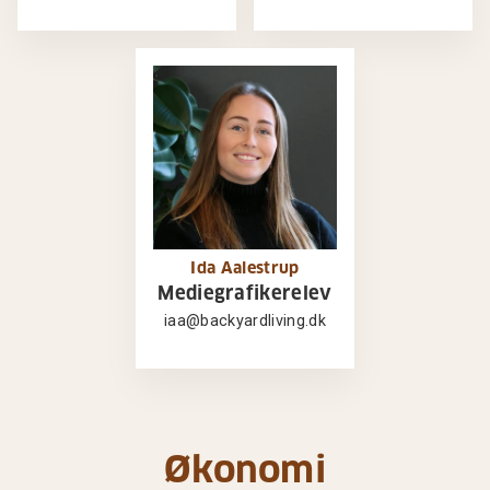
Ida Aalestrup
Mediegrafikerelev
iaa@backyardliving.dk
Økonomi