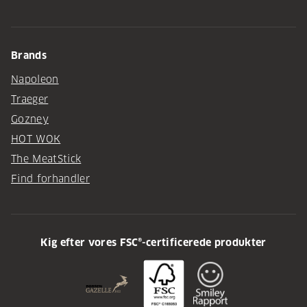
Brands
Napoleon
Traeger
Gozney
HOT WOK
The MeatStick
Find forhandler
Kig efter vores FSC®-certificerede produkter