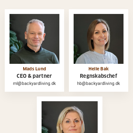
Mads Lund
Helle Bak
CEO & partner
Regnskabschef
ml@backyardliving.dk
hb@backyardliving.dk