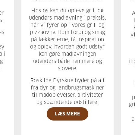
Hos os kan du opleve grill og
er
A
udendørs madlavning i praksis,
s.
når vi fyrer op i vores grill og
es
pizzaovne. Kom forbi og smag
v
på lækkerierne, få inspiration
ey
og oplev, hvordan godt udstyr
p i
kan gøre madlavningen
ig
udendørs både nemmere og
in
t
sjovere.
Roskilde Dyrskue byder på alt
fra dyr og landbrugsmaskiner
til madoplevelser, aktiviteter
p
og spændende udstillere.
gr
LÆS MERE
a