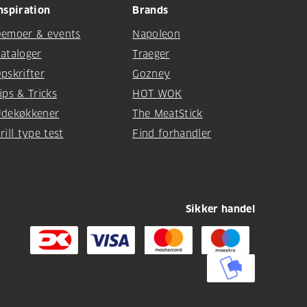
nspiration
Brands
emoer & events
Napoleon
ataloger
Traeger
pskrifter
Gozney
ips & Tricks
HOT WOK
dekøkkener
The MeatStick
rill type test
Find forhandler
Sikker handel