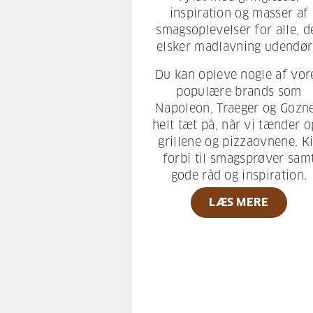
inspiration og masser af
smagsoplevelser for alle, d
elsker madlavning udendør
Du kan opleve nogle af vor
populære brands som
Napoleon, Traeger og Gozn
helt tæt på, når vi tænder o
grillene og pizzaovnene. K
forbi til smagsprøver sam
gode råd og inspiration.
LÆS MERE