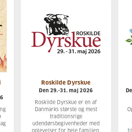
i
Roskilde Dyrskue
Den 29.-31. maj 2026
De
16
Roskilde Dyrskue er en af
ang
Danmarks største og mest
O
p
traditionsrige
dag
udendørsbegivenheder med
oplevelser for hele familien.
t