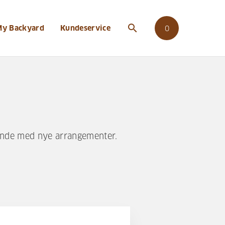
search
My Backyard
Kundeservice
0
ende med nye arrangementer.