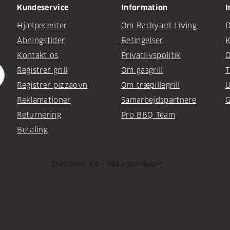
Kundeservice
Information
I
Hjælpecenter
Om Backyard Living
D
Åbningstider
Betingelser
K
Kontakt os
Privatlivspolitik
O
Registrer grill
Om gasgrill
T
Registrer pizzaovn
Om træpillegrill
U
Reklamationer
Samarbejdspartnere
G
Returnering
Pro BBQ Team
Betaling