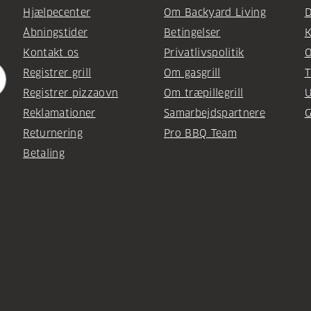
Hjælpecenter
Om Backyard Living
D
Åbningstider
Betingelser
K
Kontakt os
Privatlivspolitik
O
Registrer grill
Om gasgrill
T
Registrer pizzaovn
Om træpillegrill
U
Reklamationer
Samarbejdspartnere
G
Returnering
Pro BBQ Team
Betaling