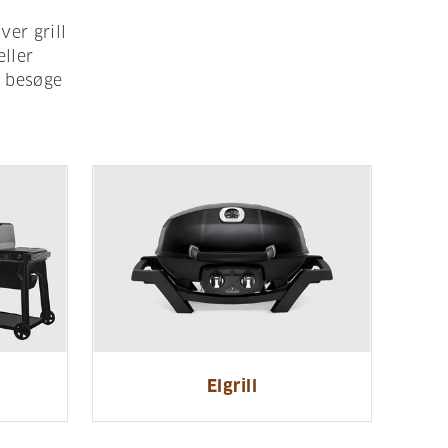
ver grill
eller
g besøge
Elgrill