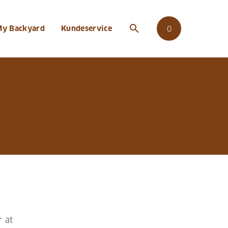
search
My Backyard
Kundeservice
0
r at