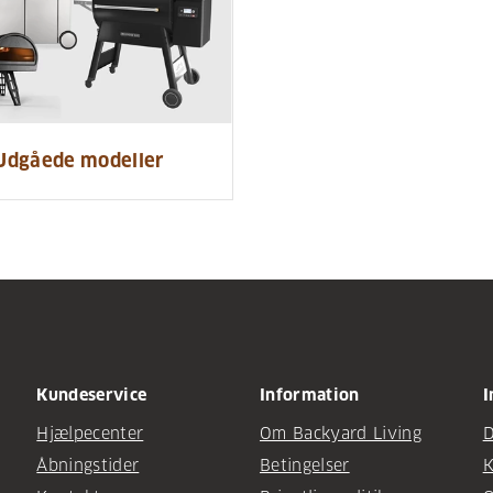
Udgåede modeller
Kundeservice
Information
I
Hjælpecenter
Om Backyard Living
D
Åbningstider
Betingelser
K