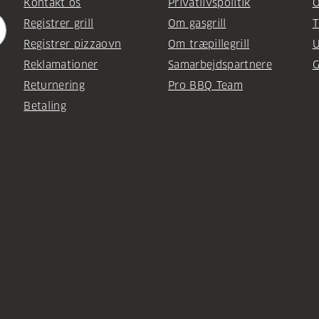
Kontakt os
Privatlivspolitik
O
Registrer grill
Om gasgrill
T
Registrer pizzaovn
Om træpillegrill
U
Reklamationer
Samarbejdspartnere
G
Returnering
Pro BBQ Team
Betaling