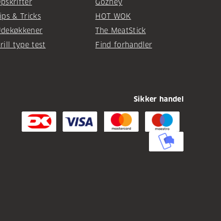
pskrifter
Gozney
ips & Tricks
HOT WOK
dekøkkener
The MeatStick
rill type test
Find forhandler
Sikker handel