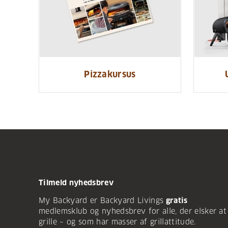
Pizzakursus
Tilmeld nyhedsbrev
My Backyard er Backyard Livings
gratis
medlemsklub og nyhedsbrev for alle, der elsker at
grille – og som har masser af grillattitude.