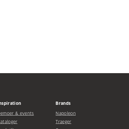
nspiration
Brands
emoer & events
Napoleon
ataloger
Traeger