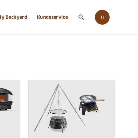
search
My Backyard
Kundeservice
0