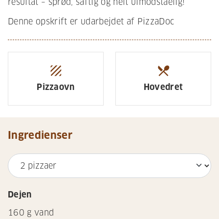
resultat – sprød, saftig og helt uimodståelig!
Denne opskrift er udarbejdet af PizzaDoc
texture
restaurant_menu
Pizzaovn
Hovedret
Ingredienser
Dejen
160
g vand