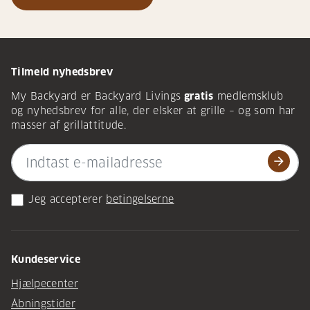
Tilmeld nyhedsbrev
My Backyard er Backyard Livings
gratis
medlemsklub
og nyhedsbrev for alle, der elsker at grille – og som har
masser af grillattitude.
arrow_forward
Jeg accepterer
betingelserne
Kundeservice
Hjælpecenter
Åbningstider