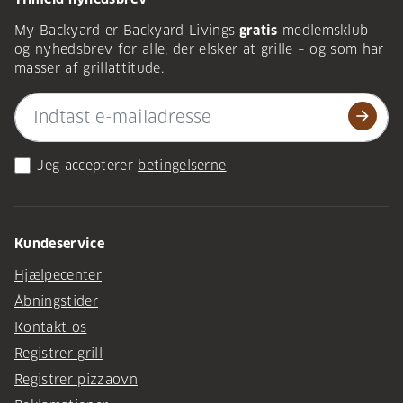
My Backyard er Backyard Livings
gratis
medlemsklub
og nyhedsbrev for alle, der elsker at grille – og som har
masser af grillattitude.
arrow_forward
Jeg accepterer
betingelserne
Kundeservice
Hjælpecenter
Åbningstider
Kontakt os
Registrer grill
Registrer pizzaovn