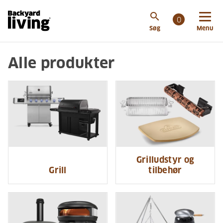
search
0
Søg
Menu
Alle produkter
Grilludstyr og
Grill
tilbehør