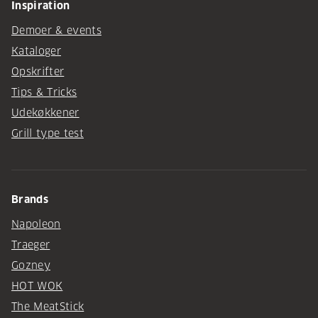
Inspiration
Demoer & events
Kataloger
Opskrifter
Tips & Tricks
Udekøkkener
Grill type test
Brands
Napoleon
Traeger
Gozney
HOT WOK
The MeatStick