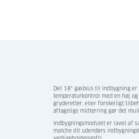
Det 18" gasblus til indbygning er
temperaturkontrol med en høj og l
gryderetter, eller forskelligt tilb
aftagelige midterring gør det mul
Indbygningsmodulet er lavet af sa
matche dit udendørs indbygningskøk
vedligeholdelsesfri.