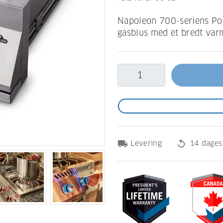
Napoleon 700-seriens Pow
gasblus med et bredt va
local_shipping
replay
Levering
14 dages