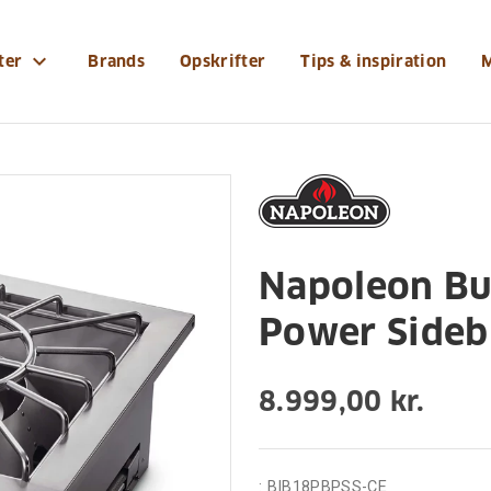
koekken-til-indbygning/sizzle-zonetm-og-sideblus/nap
expand_more
ter
Brands
Opskrifter
Tips & inspiration
ing
SIZZLE ZONE™ og sideblus
Napoleon Bui
Power Sideb
8.999,00 kr.
:
BIB18PBPSS-CE