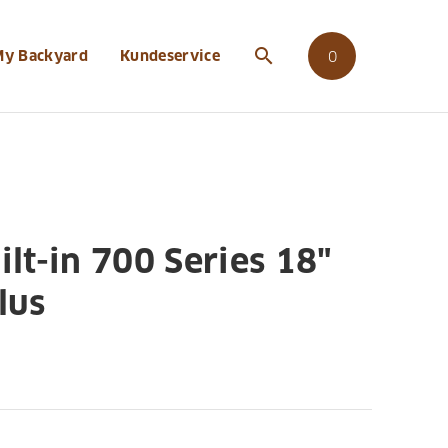
oleon-built-in-700-series-18-power-sideblus
search
My Backyard
Kundeservice
0
lt-in 700 Series 18"
lus