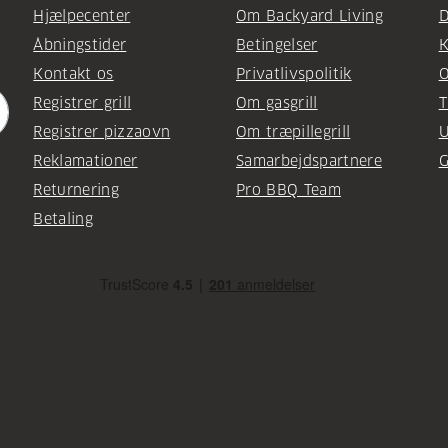
Hjælpecenter
Om Backyard Living
D
Åbningstider
Betingelser
K
Kontakt os
Privatlivspolitik
O
Registrer grill
Om gasgrill
T
Registrer pizzaovn
Om træpillegrill
U
Reklamationer
Samarbejdspartnere
G
Returnering
Pro BBQ Team
Betaling