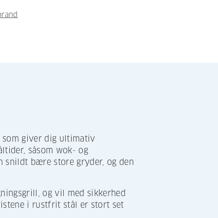
brand
 som giver dig ultimativ
åltider, såsom wok- og
an snildt bære store gryder, og den
ingsgrill, og vil med sikkerhed
ene i rustfrit stål er stort set