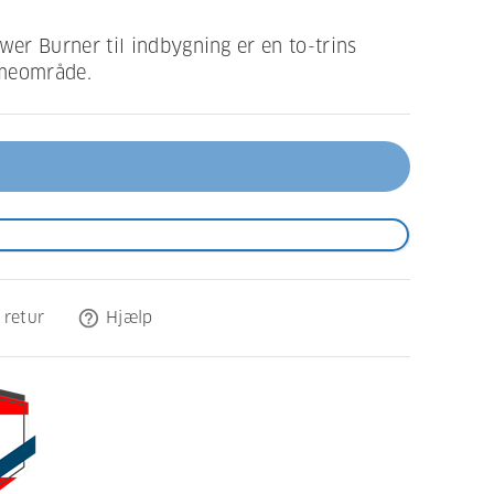
er Burner til indbygning er en to-trins
rmeområde.
help_outline
 retur
Hjælp