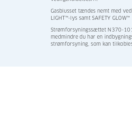
Gasblusset tændes nemt med ved 
LIGHT™-lys samt SAFETY GLOW™ sik
Strømforsyningssættet N370-1016
medmindre du har en indbygningsg
strømforsyning, som kan tilkoble