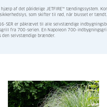
hjælp af det pålidelige JETFIRE™ tændingssystem. Ko
kerhedslys, som skifter til rød, når blusset er tændt
-SER er påkrævet til alle selvstændige indbygningsb
rill fra 700-serien. En Napoleon 700-indbygningsgrill
s den selvstændige brænder.