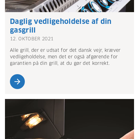
Daglig vedligeholdelse af din
gasgrill
12. OKTOBER 2021
Alle grill, der er udsat for det dansk vejr, kræver
vedligeholdelse, men det er også afgørende for
garantien på din grill, at du gør det korrekt.
arrow_forward