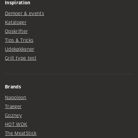
Inspiration
Demoer & events
Kataloger
Opskrifter
Tips & Tricks
Udekøkkener
Grill type test
Brands
Napoleon
Traeger
Gozney
HOT WOK
The MeatStick