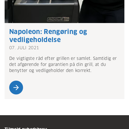
Napoleon: Rengøring og
vedligeholdelse
07. JULI 2021
De vigtigste råd efter grillen er samlet. Samtidig er
det afgørende for garantien på din grill, at du
benytter og vedligeholder den korrekt.
arrow_forward