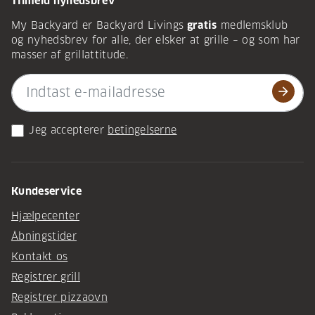
Tilmeld nyhedsbrev
My Backyard er Backyard Livings
gratis
medlemsklub
og nyhedsbrev for alle, der elsker at grille – og som har
masser af grillattitude.
arrow_forward
Jeg accepterer
betingelserne
Kundeservice
Hjælpecenter
Åbningstider
Kontakt os
Registrer grill
Registrer pizzaovn