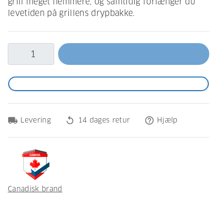
grill meget nemmere, og samtidig forlænger du
levetiden på grillens drypbakke.
local_shipping
replay
help_outline
Levering
14 dages retur
Hjælp
Canadisk brand