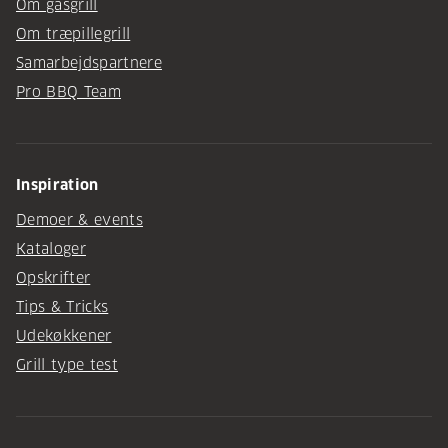
Om gasgrill
Om træpillegrill
Samarbejdspartnere
Pro BBQ Team
Inspiration
Demoer & events
Kataloger
Opskrifter
Tips & Tricks
Udekøkkener
Grill type test