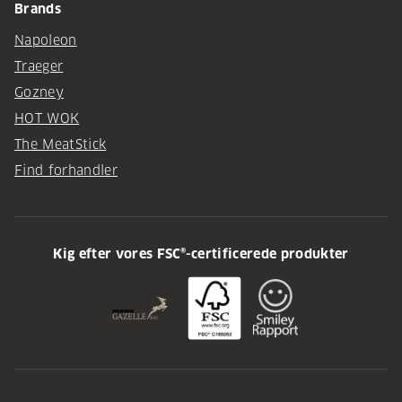
Brands
Napoleon
Traeger
Gozney
HOT WOK
The MeatStick
Find forhandler
Kig efter vores FSC®-certificerede produkter