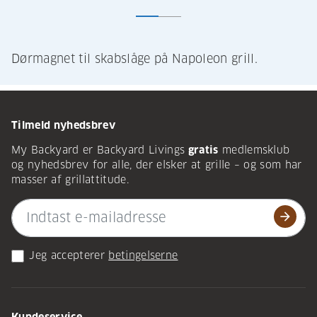
Dørmagnet til skabslåge på Napoleon grill.
Tilmeld nyhedsbrev
My Backyard er Backyard Livings
gratis
medlemsklub
og nyhedsbrev for alle, der elsker at grille – og som har
masser af grillattitude.
arrow_forward
Jeg accepterer
betingelserne