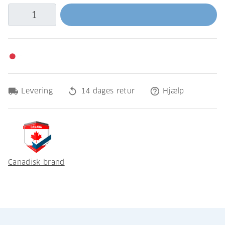
-
fiber_manual_record
local_shipping
replay
help_outline
Levering
14 dages retur
Hjælp
Canadisk brand