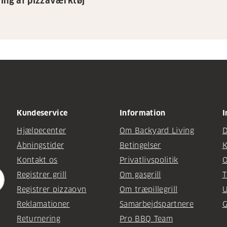
ing af pizzaværktøj
Kundeservice
Information
I
Hjælpecenter
Om Backyard Living
D
Åbningstider
Betingelser
K
Kontakt os
Privatlivspolitik
O
Registrer grill
Om gasgrill
T
Registrer pizzaovn
Om træpillegrill
U
Reklamationer
Samarbejdspartnere
G
Returnering
Pro BBQ Team