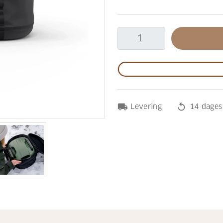
local_shipping
replay
Levering
14 dages