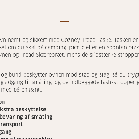
vn nemt og sikkert med Gozney Tread Taske. Tasken er d
set om du skal på camping, picnic eller en spontan piz
 ovnen og Tread Skærebræt, mens de slidstærke stropper
 og bund beskytter ovnen mod stød og slag, så du trygt
 adgang til småting, og de indbyggede lash-stropper g
t med på én gang.
on
ekstra beskyttelse
bevaring af småting
transport
dgang