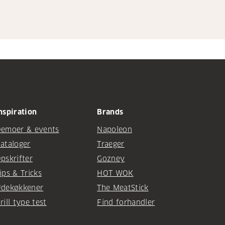
nspiration
Brands
emoer & events
Napoleon
ataloger
Traeger
pskrifter
Gozney
ips & Tricks
HOT WOK
dekøkkener
The MeatStick
rill type test
Find forhandler