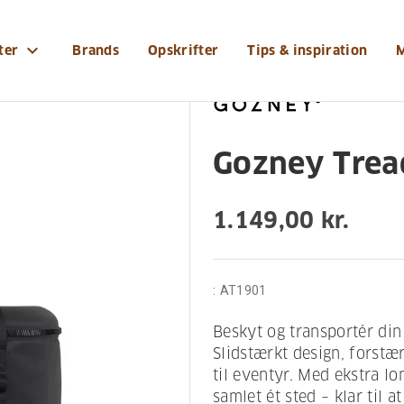
yr/tilbehoer/gozney-tread-taske
expand_more
ter
Brands
Opskrifter
Tips & inspiration
Gozney Trea
1.149,00 kr.
:
AT1901
Beskyt og transportér din
Slidstærkt design, forstæ
til eventyr. Med ekstra lo
samlet ét sted – klar til a