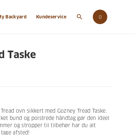
search
My Backyard
Kundeservice
0
d Taske
 Tread ovn sikkert med Gozney Tread Taske.
rket bund og polstrede håndtag gør den ideel
mmer og stropper til tilbehør har du alt
t tage afsted!