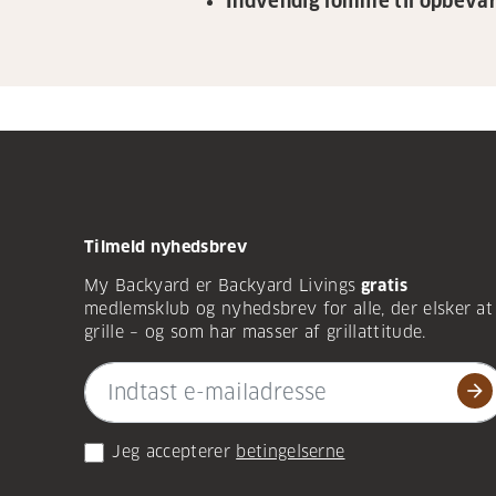
Indvendig lomme til opbevar
Tilmeld nyhedsbrev
My Backyard er Backyard Livings
gratis
medlemsklub og nyhedsbrev for alle, der elsker at
grille – og som har masser af grillattitude.
arrow_forward
Jeg accepterer
betingelserne