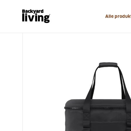
https://www.backyardliving.dk/websitedk/p/pizzaudst
Alle produk