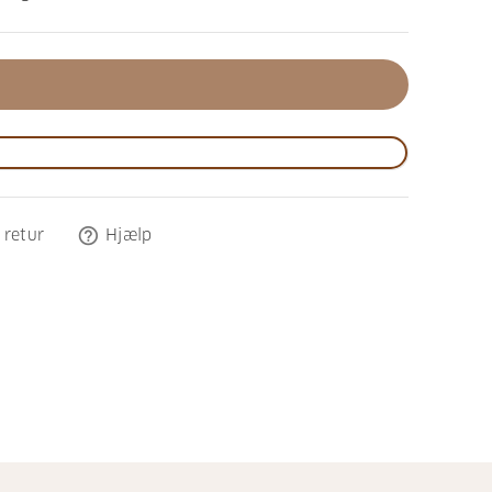
help_outline
 retur
Hjælp