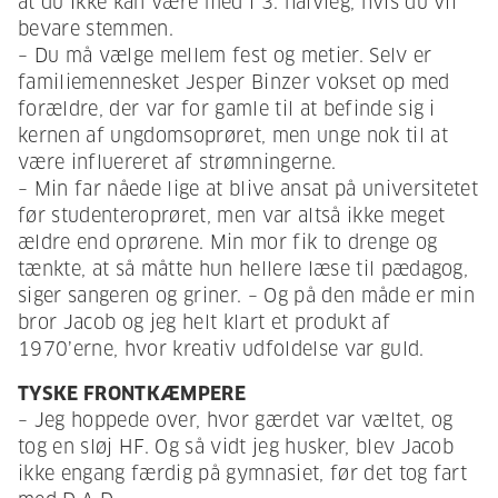
at du ikke kan være med i 3. halvleg, hvis du vil
bevare stemmen.
– Du må vælge mellem fest og metier. Selv er
familiemennesket Jesper Binzer vokset op med
forældre, der var for gamle til at befinde sig i
kernen af ungdomsoprøret, men unge nok til at
være influereret af strømningerne.
– Min far nåede lige at blive ansat på universitetet
før studenteroprøret, men var altså ikke meget
ældre end oprørene. Min mor fik to drenge og
tænkte, at så måtte hun hellere læse til pædagog,
siger sangeren og griner. – Og på den måde er min
bror Jacob og jeg helt klart et produkt af
1970’erne, hvor kreativ udfoldelse var guld.
TYSKE FRONTKÆMPERE
– Jeg hoppede over, hvor gærdet var væltet, og
tog en sløj HF. Og så vidt jeg husker, blev Jacob
ikke engang færdig på gymnasiet, før det tog fart