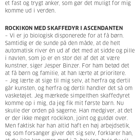
et fast og trygt anker, som gør det muligt for mig
komme ud i verden.
ROCKIKON MED SKAFFEDYR I ASCENDANTEN
– Vi er jo biologisk disponerede for at få børn.
Samtidig er de sunde på den måde, at de helt
automatisk river én ud af det med at sidde og pille
i navlen, som jo er en stor del af det at være
kunstner, siger Jesper Binzer. For ham betød det
at få børn og familie, at han lærte at prioritere.
– Jeg lærte at sige til mig selv, at herfra og dertil
går kunsten, og herfra og dertil handler det så om
vasketøjet. Jeg mærkede simpelthen skaffedyret
komme op i mig, da jeg fik mit første barn. Nu
skulle der orden på sagerne. Han medgiver, at det
er der ikke meget rockikon, joint og guldøl over.
Men faktisk har han altid haft en høj arbejdsetik,
og som forsanger giver det sig selv, forklarer han,