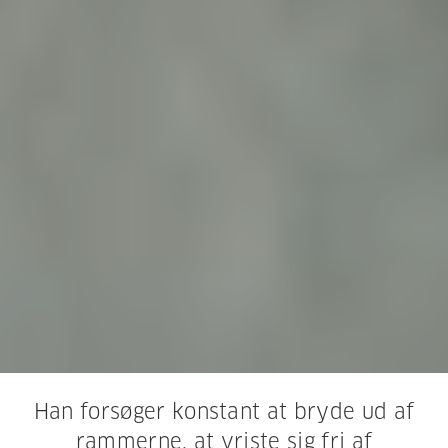
Han forsøger konstant at bryde ud af
rammerne, at vriste sig fri af