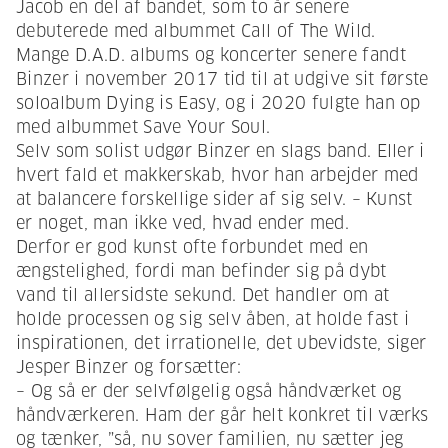
Jacob en del af bandet, som to år senere
debuterede med albummet Call of The Wild.
Mange D.A.D. albums og koncerter senere fandt
Binzer i november 2017 tid til at udgive sit første
soloalbum Dying is Easy, og i 2020 fulgte han op
med albummet Save Your Soul.
Selv som solist udgør Binzer en slags band. Eller i
hvert fald et makkerskab, hvor han arbejder med
at balancere forskellige sider af sig selv. – Kunst
er noget, man ikke ved, hvad ender med.
Derfor er god kunst ofte forbundet med en
ængstelighed, fordi man befinder sig på dybt
vand til allersidste sekund. Det handler om at
holde processen og sig selv åben, at holde fast i
inspirationen, det irrationelle, det ubevidste, siger
Jesper Binzer og forsætter:
– Og så er der selvfølgelig også håndværket og
håndværkeren. Ham der går helt konkret til værks
og tænker, ”så, nu sover familien, nu sætter jeg