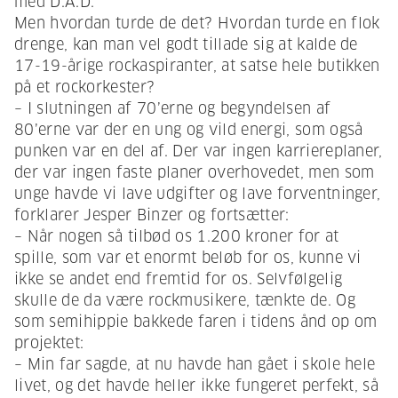
med D.A.D.
Men hvordan turde de det? Hvordan turde en flok
drenge, kan man vel godt tillade sig at kalde de
17-19-årige rockaspiranter, at satse hele butikken
på et rockorkester?
– I slutningen af 70’erne og begyndelsen af
80’erne var der en ung og vild energi, som også
punken var en del af. Der var ingen karriereplaner,
der var ingen faste planer overhovedet, men som
unge havde vi lave udgifter og lave forventninger,
forklarer Jesper Binzer og fortsætter:
– Når nogen så tilbød os 1.200 kroner for at
spille, som var et enormt beløb for os, kunne vi
ikke se andet end fremtid for os. Selvfølgelig
skulle de da være rockmusikere, tænkte de. Og
som semihippie bakkede faren i tidens ånd op om
projektet:
– Min far sagde, at nu havde han gået i skole hele
livet, og det havde heller ikke fungeret perfekt, så