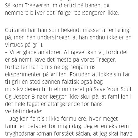
Så kom
Traegeren
imidlertid på banen, og
nemmere bliver det ifølge rocksangeren ikke.
Guitaren har han som bekendt masser af erfaring
på, men han understreger, at han endnu ikke er en
virtuos på grill.
– Vi er glade amatører. Alligevel kan vi, fordi det
er så nemt, lave det meste på vores
Traeger
,
fortæller han om sine og Benjamins
eksperimenter på grillen. Foruden at lokke sin far
til grillen stod sønnen faktisk også bag
musikvideoen til titelnummeret på Save Your Soul.
Og Jesper Binzer lægger ikke skul på, at familien i
det hele taget er altafgørende for hans
velbefindende:
– Jeg kan faktisk ikke formulere, hvor meget
familien betyder for mig i dag. Jeg er en ekstrem
tryghedsnarkoman forstået sådan, at jeg skal have