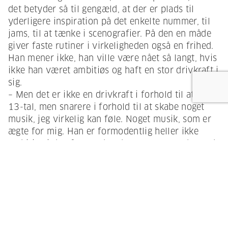
det betyder så til gengæld, at der er plads til
yderligere inspiration på det enkelte nummer, til
jams, til at tænke i scenografier. På den en måde
giver faste rutiner i virkeligheden også en frihed.
Han mener ikke, han ville være nået så langt, hvis
ikke han været ambitiøs og haft en stor drivkraft i
sig.
– Men det er ikke en drivkraft i forhold til at få et
13-tal, men snarere i forhold til at skabe noget
musik, jeg virkelig kan føle. Noget musik, som er
ægte for mig. Han er formodentlig heller ikke
ambitiøs i den forstand, at han generer andre ved
arrow_upward
at have rundsave på albuerne. I hvert fald er han
med egne ord udstyret med et enormt pleaser-gen.
– Rent professionelt er det sådan, at forsangeren
har publikum, mens bandet har hinanden, siger
han. Det ligger med andre ord i forsangerens rolle
at få publikum til at føle sig trygge, men det kan