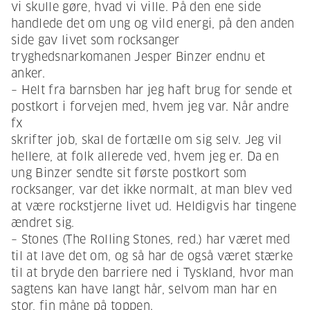
vi skulle gøre, hvad vi ville. På den ene side
handlede det om ung og vild energi, på den anden
side gav livet som rocksanger
tryghedsnarkomanen Jesper Binzer endnu et
anker.
– Helt fra barnsben har jeg haft brug for sende et
postkort i forvejen med, hvem jeg var. Når andre
fx
skrifter job, skal de fortælle om sig selv. Jeg vil
hellere, at folk allerede ved, hvem jeg er. Da en
ung Binzer sendte sit første postkort som
rocksanger, var det ikke normalt, at man blev ved
at være rockstjerne livet ud. Heldigvis har tingene
ændret sig.
– Stones (The Rolling Stones, red.) har været med
til at lave det om, og så har de også været stærke
til at bryde den barriere ned i Tyskland, hvor man
sagtens kan have langt hår, selvom man har en
stor, fin måne på toppen.