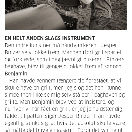
EN HELT ANDEN SLAGS INSTRUMENT
Den indre kunstner må håndværkeren i Jesper
Binzer selv lokke frem. Manden iført grillspartel
og forklæde, som i dag jævnligt huserer i Binzers
baghave, blev til gengæld lokket frem af sønnen
Benjamin.
– Han havde gennem længere tid foreslået, at vi
skulle have en grill, men jeg slog det hen, kunne
simpelthen ikke se mig selv stå der i baghaven og
grille. Men Benjamin blev ved at insistere, og
nu hvor vi har fået en grill, er jeg jo fuldstændig
faldet til patten, siger Jesper Binzer. Han havde
egentlig tænkt sig, at hvis det absolut skulle være,
så måtte det blive en gasgrill. Fordi det var nemt.