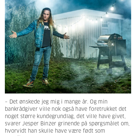
– Det ønskede jeg mig i mange år. Og min
bankrådgiver ville nok også have foretrukket det
noget større kundegrundlag, det ville have givet,
svarer Jesper Binzer grinende på spørgsmålet om,
hvorvidt han skulle have være født som