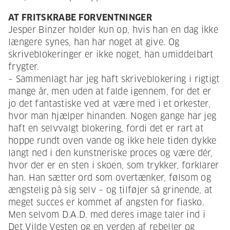
AT FRITSKRABE FORVENTNINGER
Jesper Binzer holder kun op, hvis han en dag ikke
længere synes, han har noget at give. Og
skriveblokeringer er ikke noget, han umiddelbart
frygter.
– Sammenlagt har jeg haft skriveblokering i rigtigt
mange år, men uden at falde igennem, for det er
jo det fantastiske ved at være med i et orkester,
hvor man hjælper hinanden. Nogen gange har jeg
haft en selvvalgt blokering, fordi det er rart at
hoppe rundt oven vande og ikke hele tiden dykke
langt ned i den kunstneriske proces og være dér,
hvor der er en sten i skoen, som trykker, forklarer
han. Han sætter ord som overtænker, følsom og
ængstelig på sig selv – og tilføjer så grinende, at
meget succes er kommet af angsten for fiasko.
Men selvom D.A.D. med deres image taler ind i
Det Vilde Vesten og en verden af rebeller og