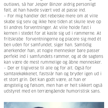
outlaws, så har Jesper Binzer aldrig personligt
følt, at han havde svært ved at passe ind.
– For mig handler det rebelske mere om at ville
skabe sig selv og ikke hele tiden at skulle leve op
til andres forventninger. At ville holde fast i
kernen i stedet for at kaste sig ud i rammerne. At
fritskrabe forventningerne og placere sig med ét
ben uden for samfundet, siger han. Samtidig
anerkender han, at nogle mennesker bare passer
perfekt ind i samfundets rammer, og at de sagtens
kan være de mest rummelige og åbne mennesker.
– Der er tilgivelse til alle og for alt. Også for
samtalekøkkenet, fastslår han og bryder igen ud i
et stort grin. Det kan godt være, at han er
ængstelig og følsom, men han er helt sikkert også
udstyret med en terrængående humoristisk sans.