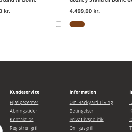
Stand til Dome
Gozney Stand til Dome G
 kr.
4.499,00 kr.
Kundeservice
Information
I
Hjælpecenter
Om Backyard Living
D
Åbningstider
Betingelser
K
Kontakt os
Privatlivspolitik
O
Registrer grill
Om gasgrill
T