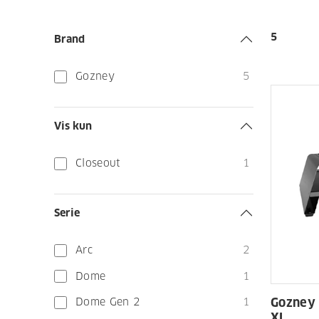
5
Brand
Gozney
5
Vis kun
Closeout
1
Serie
Arc
2
Dome
1
Dome Gen 2
1
Gozney 
XL