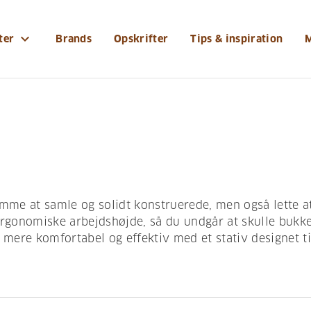
expand_more
ter
Brands
Opskrifter
Tips & inspiration
mme at samle og solidt konstruerede, men også lette at
ergonomiske arbejdshøjde, så du undgår at skulle bukke
 mere komfortabel og effektiv med et stativ designet ti