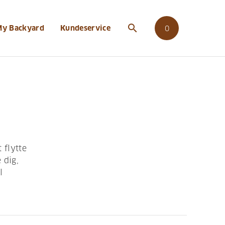
search
My Backyard
Kundeservice
0
 flytte
 dig,
l