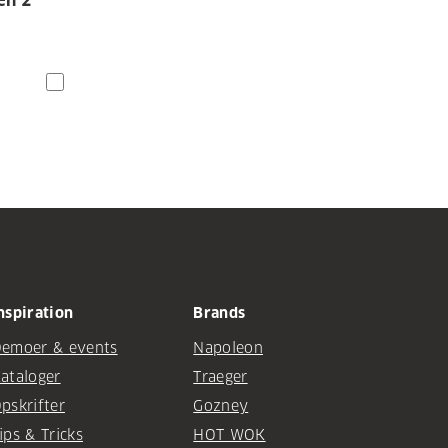
en 2
nspiration
Brands
emoer & events
Napoleon
ataloger
Traeger
pskrifter
Gozney
ips & Tricks
HOT WOK