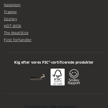
Napoleon
Traeger
Gozney
HOT WOK
The MeatStick
Find forhandler
Kig efter vores FSC®-certificerede produkter