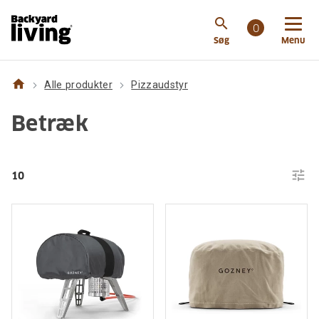
search
0
Søg
Menu
home
Alle produkter
Pizzaudstyr
Betræk
tune
10