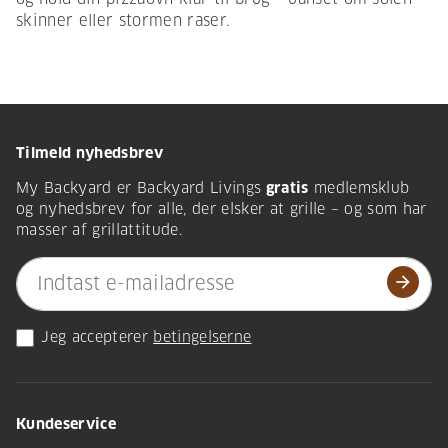
skinner eller stormen raser.
Tilmeld nyhedsbrev
My Backyard er Backyard Livings
gratis
medlemsklub
og nyhedsbrev for alle, der elsker at grille – og som har
masser af grillattitude.
arrow_forward
Jeg accepterer
betingelserne
Kundeservice