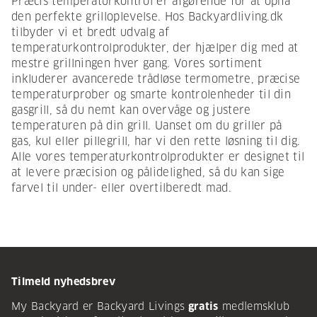
Præcis temperaturkontrol er afgørende for at opnå
den perfekte grilloplevelse. Hos Backyardliving.dk
tilbyder vi et bredt udvalg af
temperaturkontrolprodukter, der hjælper dig med at
mestre grillningen hver gang. Vores sortiment
inkluderer avancerede trådløse termometre, præcise
temperaturprober og smarte kontrolenheder til din
gasgrill, så du nemt kan overvåge og justere
temperaturen på din grill. Uanset om du griller på
gas, kul eller pillegrill, har vi den rette løsning til dig.
Alle vores temperaturkontrolprodukter er designet til
at levere præcision og pålidelighed, så du kan sige
farvel til under- eller overtilberedt mad.
Tilmeld nyhedsbrev
My Backyard er Backyard Livings
gratis
medlemsklub