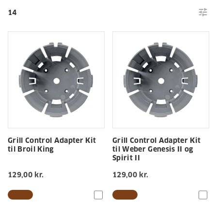
tune
14
Grill Control Adapter Kit
Grill Control Adapter Kit
til Broil King
til Weber Genesis II og
Spirit II
129,00 kr.
129,00 kr.