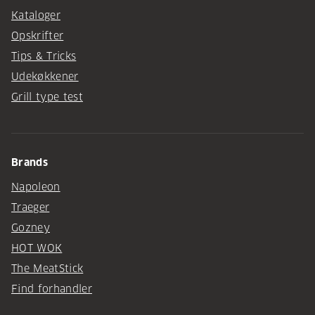
Kataloger
Opskrifter
Tips & Tricks
Udekøkkener
Grill type test
Brands
Napoleon
Traeger
Gozney
HOT WOK
The MeatStick
Find forhandler