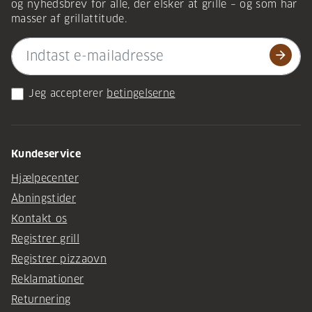
og nyhedsbrev for alle, der elsker at grille – og som har
masser af grillattitude.
arrow_forward
Jeg accepterer
betingelserne
Kundeservice
Hjælpecenter
Åbningstider
Kontakt os
Registrer grill
Registrer pizzaovn
Reklamationer
Returnering