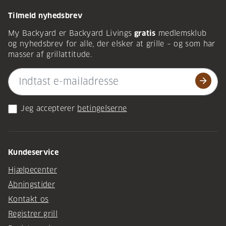
Tilmeld nyhedsbrev
My Backyard er Backyard Livings
gratis
medlemsklub
og nyhedsbrev for alle, der elsker at grille – og som har
masser af grillattitude.
arrow_forward
Jeg accepterer
betingelserne
Kundeservice
Hjælpecenter
Åbningstider
Kontakt os
Registrer grill