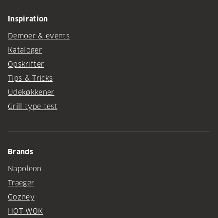
Inspiration
Demoer & events
Kataloger
Opskrifter
Tips & Tricks
Udekøkkener
Grill type test
Brands
Napoleon
Traeger
Gozney
HOT WOK