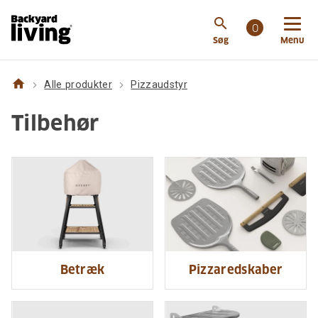
search
0
Søg
Menu
home
Alle produkter
Pizzaudstyr
Tilbehør
Betræk
Pizzaredskaber