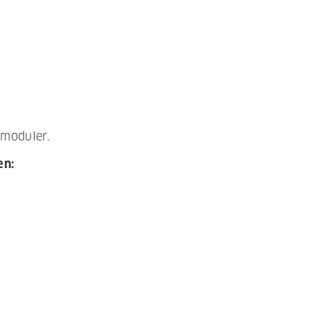
 moduler.
en: