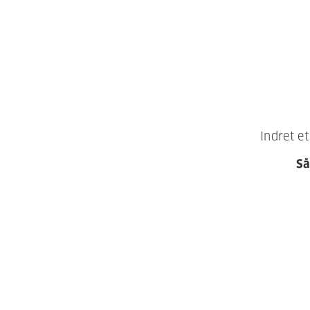
Indret e
Så