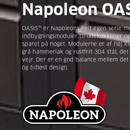
Napoleon OA
OASIS™ er Napoleons helt egen serie m
indbygningsmoduler til udekøkkener og
sparet på noget. Modulerne er af høj kva
grå hammerlak og rustfrit 304 stål, der 
vejr. Der er en god balance mellem det
og tidløst design.