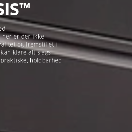
SIS™
ed
 her er der ikke
litet og fremstillet i
kan klare alt slags
 praktiske, holdbarhed