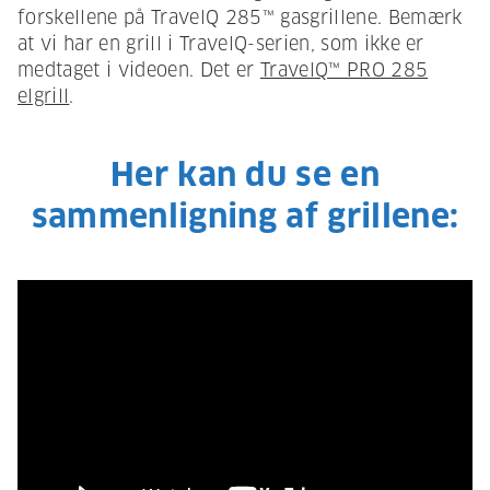
forskellene på TravelQ 285™ gasgrillene. Bemærk
at vi har en grill i TravelQ-serien, som ikke er
medtaget i videoen. Det er
TravelQ™ PRO 285
elgrill
.
Her kan du se en
sammenligning af grillene: