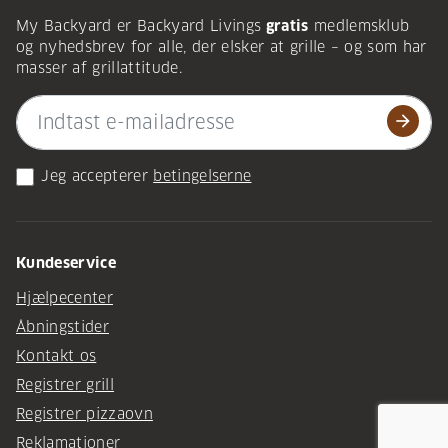
My Backyard er Backyard Livings
gratis
medlemsklub
og nyhedsbrev for alle, der elsker at grille – og som har
masser af grillattitude.
arrow_forward
Jeg accepterer
betingelserne
Kundeservice
Hjælpecenter
Åbningstider
Kontakt os
Registrer grill
Registrer pizzaovn
Reklamationer