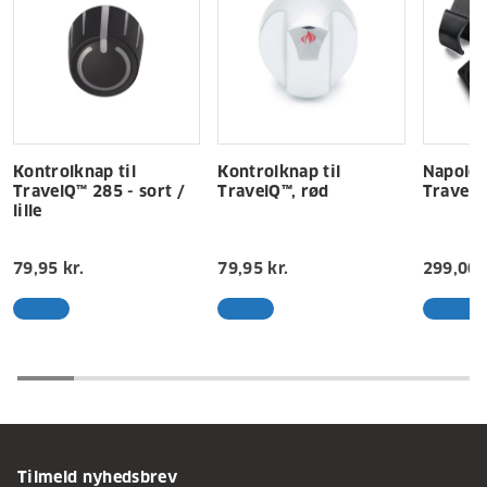
Kontrolknap til
Kontrolknap til
Napoleo
TravelQ™ 285 - sort /
TravelQ™, rød
Travel
lille
79,95 kr.
79,95 kr.
299,00 
Tilmeld nyhedsbrev