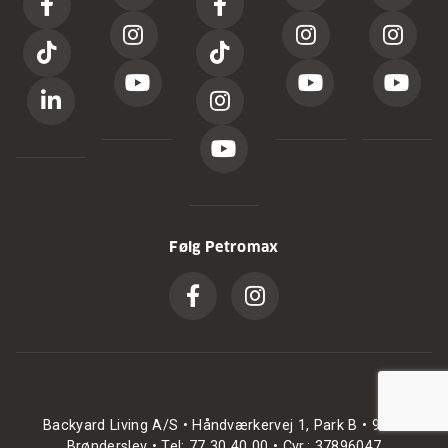
Følg Petromax
Backyard Living A/S • Håndværkervej 1, Park B • 9700
Brønderslev • Tel: 77 30 40 00 • Cvr.: 37896047