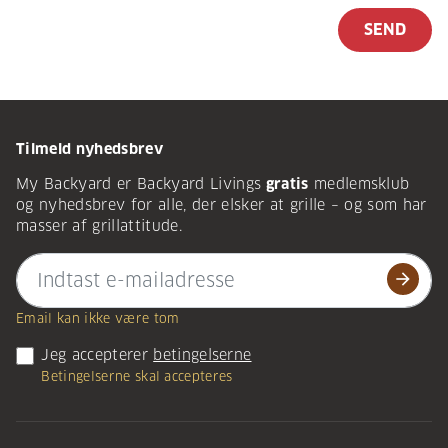
Tilmeld nyhedsbrev
My Backyard er Backyard Livings
gratis
medlemsklub
og nyhedsbrev for alle, der elsker at grille – og som har
masser af grillattitude.
arrow_forward
Email kan ikke være tom
Jeg accepterer
betingelserne
Betingelserne skal accepteres