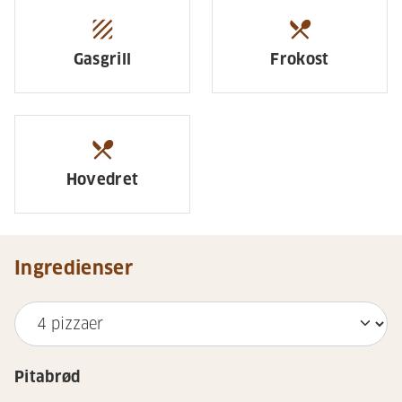
texture
restaurant_menu
Gasgrill
Frokost
restaurant_menu
Hovedret
Ingredienser
Pitabrød