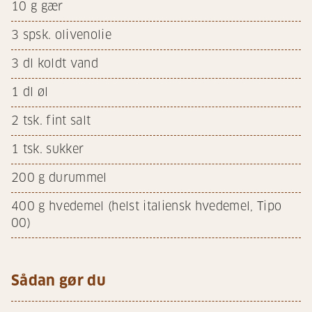
10
g gær
3
spsk. olivenolie
3
dl koldt vand
1
dl øl
2
tsk. fint salt
1
tsk. sukker
200
g durummel
400
g hvedemel (helst italiensk hvedemel, Tipo
00)
Sådan gør du