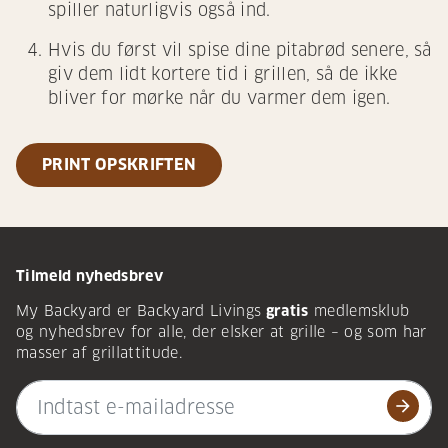
spiller naturligvis også ind.
Hvis du først vil spise dine pitabrød senere, så
giv dem lidt kortere tid i grillen, så de ikke
bliver for mørke når du varmer dem igen.
PRINT OPSKRIFTEN
Tilmeld nyhedsbrev
My Backyard er Backyard Livings
gratis
medlemsklub
og nyhedsbrev for alle, der elsker at grille – og som har
masser af grillattitude.
arrow_forward