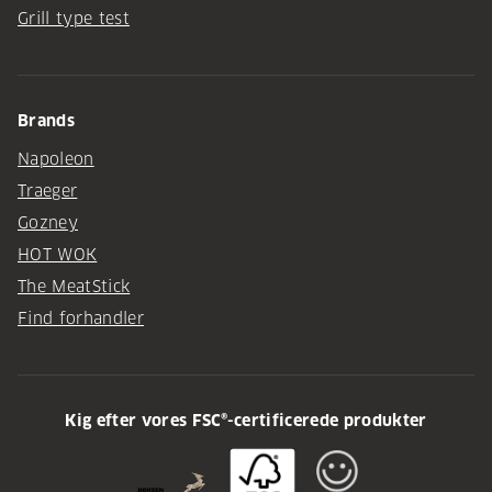
Grill type test
Brands
Napoleon
Traeger
Gozney
HOT WOK
The MeatStick
Find forhandler
Kig efter vores FSC®-certificerede produkter