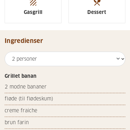
texture
restaurant_menu
Gasgrill
Dessert
Ingredienser
Grillet banan
2
modne bananer
fløde (til flødeskum)
creme fraiche
brun farin