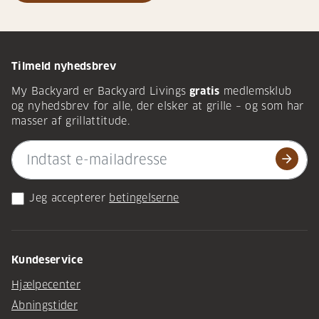
Tilmeld nyhedsbrev
My Backyard er Backyard Livings
gratis
medlemsklub
og nyhedsbrev for alle, der elsker at grille – og som har
masser af grillattitude.
arrow_forward
Jeg accepterer
betingelserne
Kundeservice
Hjælpecenter
Åbningstider