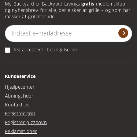
My Backyard er Backyard Livings
gratis
medlemsklub
og nyhedsbrev for alle, der elsker at grille – og som har
masser af grillattitude.
arrow_forward
Jeg accepterer
betingelserne
Kundeservice
Hjælpecenter
Åbningstider
Kontakt os
Registrer grill
Registrer pizzaovn
Reklamationer