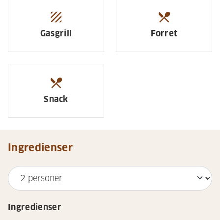
texture
restaurant_menu
Gasgrill
Forret
restaurant_menu
Snack
Ingredienser
Ingredienser