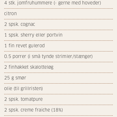
4
stk. jomfruhummere (- gerne med hoveder)
citron
2
spsk. cognac
1
spsk. sherry eller portvin
1
fin revet gulerod
0.5
porrer (i små tynde strimler/stænger)
2
finhakket skalotteløg
25
g smør
olie (til grillristen)
2
spsk. tomatpure
2
spsk. creme fraiche (18%)