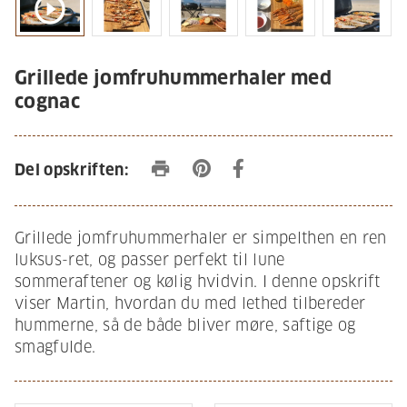
play_circle_outline
Grillede jomfruhummerhaler med
cognac
print
Del opskriften:
Grillede jomfruhummerhaler er simpelthen en ren
luksus-ret, og passer perfekt til lune
sommeraftener og kølig hvidvin. I denne opskrift
viser Martin, hvordan du med lethed tilbereder
hummerne, så de både bliver møre, saftige og
smagfulde.