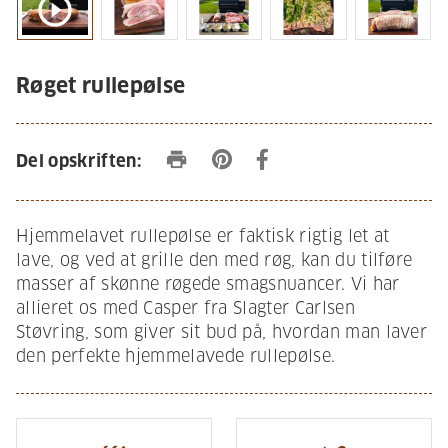
play_circle_outline
Røget rullepølse
print
Del opskriften:
Hjemmelavet rullepølse er faktisk rigtig let at
lave, og ved at grille den med røg, kan du tilføre
masser af skønne røgede smagsnuancer. Vi har
allieret os med Casper fra Slagter Carlsen
Støvring, som giver sit bud på, hvordan man laver
den perfekte hjemmelavede rullepølse.