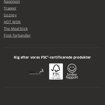
Napoleon
Traeger
Gozney
HOT WOK
The MeatStick
Find forhandler
Kig efter vores FSC®-certificerede produkter