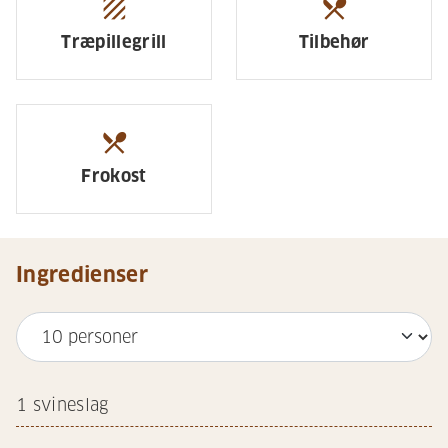
texture
restaurant_menu
Træpillegrill
Tilbehør
restaurant_menu
Frokost
Ingredienser
1
svineslag