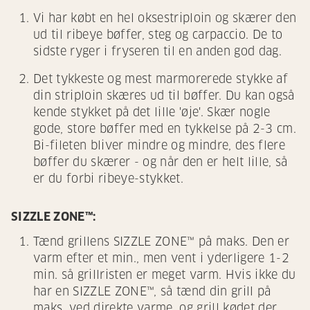
Vi har købt en hel oksestriploin og skærer den
ud til ribeye bøffer, steg og carpaccio. De to
sidste ryger i fryseren til en anden god dag.
Det tykkeste og mest marmorerede stykke af
din striploin skæres ud til bøffer. Du kan også
kende stykket på det lille 'øje'. Skær nogle
gode, store bøffer med en tykkelse på 2-3 cm.
Bi-fileten bliver mindre og mindre, des flere
bøffer du skærer - og når den er helt lille, så
er du forbi ribeye-stykket.
SIZZLE ZONE™:
Tænd grillens SIZZLE ZONE™ på maks. Den er
varm efter et min., men vent i yderligere 1-2
min. så grillristen er meget varm. Hvis ikke du
har en SIZZLE ZONE™, så tænd din grill på
maks. ved direkte varme, og grill kødet der.