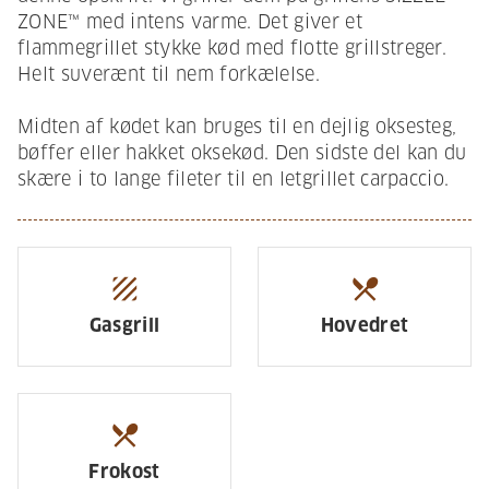
ZONE™ med intens varme. Det giver et
flammegrillet stykke kød med flotte grillstreger.
Helt suverænt til nem forkælelse.
Midten af kødet kan bruges til en dejlig oksesteg,
bøffer eller hakket oksekød. Den sidste del kan du
skære i to lange fileter til en letgrillet carpaccio.
texture
restaurant_menu
Gasgrill
Hovedret
restaurant_menu
Frokost