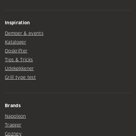
Inspiration
Demoer & events
Kataloger
Opskrifter
Tips & Tricks
Udekøkkener
Grill type test
Brands
Napoleon
Traeger
Gozney