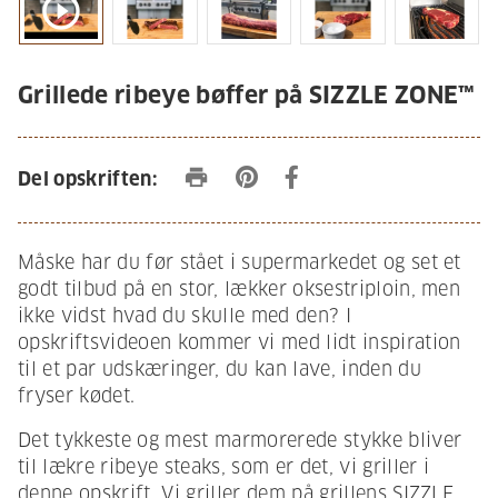
play_circle_outline
Grillede ribeye bøffer på SIZZLE ZONE™
print
Del opskriften:
Måske har du før stået i supermarkedet og set et
godt tilbud på en stor, lækker oksestriploin, men
ikke vidst hvad du skulle med den? I
opskriftsvideoen kommer vi med lidt inspiration
til et par udskæringer, du kan lave, inden du
fryser kødet.
Det tykkeste og mest marmorerede stykke bliver
til lækre ribeye steaks, som er det, vi griller i
denne opskrift. Vi griller dem på grillens SIZZLE