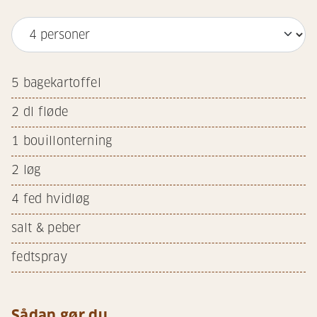
5
bagekartoffel
2
dl fløde
1
bouillonterning
2
løg
4
fed hvidløg
salt & peber
fedtspray
Sådan gør du