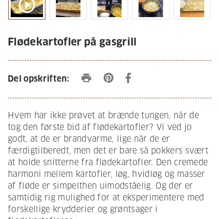
play_circle_outline
Flødekartofler på gasgrill
print
Del opskriften:
Hvem har ikke prøvet at brænde tungen, når de
tog den første bid af flødekartofler? Vi ved jo
godt, at de er brandvarme, lige når de er
færdigtilberedt, men det er bare så pokkers svært
at holde snitterne fra flødekartofler. Den cremede
harmoni mellem kartofler, løg, hvidløg og masser
af fløde er simpelthen uimodståelig. Og der er
samtidig rig mulighed for at eksperimentere med
forskellige krydderier og grøntsager i