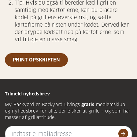
Tip! Hvis du også tilbereder kød i grillen
samtidig med kartoflerne, kan du placere
kødet på grillens øverste rist, og sætte
kartoflerne på risten under kødet. Derved kan
der dryppe kødsaft ned på kartoflerne, som
vil tilføje en masse smag.
PRINT OPSKRIFTEN
Tilmeld nyhedsbrev
My Backyard er Backyard Livings
gratis
medlemsklub
og nyhedsbrev for alle, der elsker at grille – og som har
masser af grillattitude.
arrow_forward