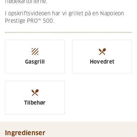
flødekartoflerne.
I opskriftsvideoen har vi grillet på en Napoleon
Prestige PRO™ 500.
texture
restaurant_menu
Gasgrill
Hovedret
restaurant_menu
Tilbehør
Ingredienser