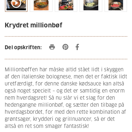
play_circle_outline
Krydret millionbøf
print
Del opskriften:
Millionbøffen har måske altid stået lidt i skyggen
af den italienske bolognese, men det er faktisk lidt
uretfærdigt, for denne danske kødsauce kan altså
også noget specielt – og det er samtidig en enorm
nem hverdagsret! Så nu slår vi et slag for den
hedengangne millionbøf, og sætter den tilbage på
hverdagsbordet, for med den rette kombination af
grøntsager, krydderi og grillnuancer, så er det
altså en ret som smager fantastisk!