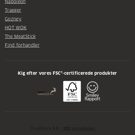
Napoleon
Traeger
Gozney
HOT WOK
The MeatStick
Find forhandler
Kig efter vores FSC®-certificerede produkter