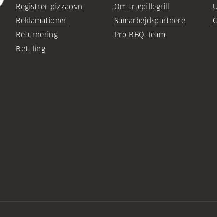
Registrer pizzaovn
Om træpillegrill
U
Reklamationer
Samarbejdspartnere
G
Returnering
Pro BBQ Team
Betaling