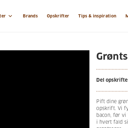
expand_more
ter
Brands
Opskrifter
Tips & inspiration
Grønt
Del opskrifte
Pift dine gr
opskrift. Vi 
bacon, før vi 
i hvert fald 