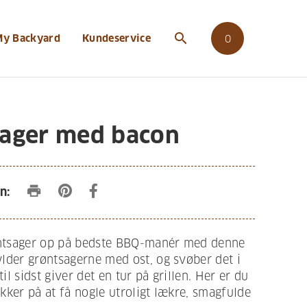
search
My Backyard
Kundeservice
0
sager med bacon
print
n:
øntsager op på bedste BBQ-manér med denne
fylder grøntsagerne med ost, og svøber det i
til sidst giver det en tur på grillen. Her er du
sikker på at få nogle utroligt lækre, smagfulde