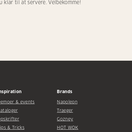
u klar til at servere. Velbekomme!
nspiration
Brands
emoer & events
Napoleon
ataloger
Traeger
pskrifter
Gozney
ips & Tricks
HOT WOK