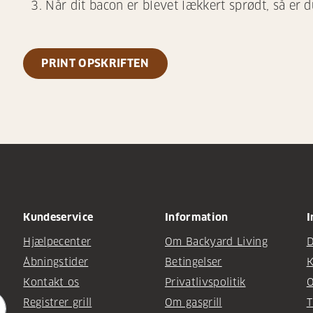
Når dit bacon er blevet lækkert sprødt, så er d
PRINT OPSKRIFTEN
Kundeservice
Information
I
Hjælpecenter
Om Backyard Living
D
Åbningstider
Betingelser
K
Kontakt os
Privatlivspolitik
O
Registrer grill
Om gasgrill
T