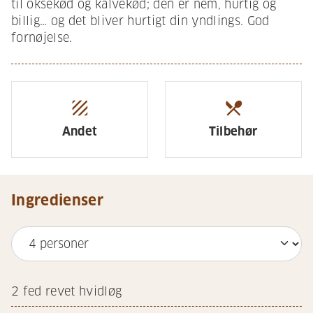
til oksekød og kalvekød; den er nem, hurtig og
billig… og det bliver hurtigt din yndlings. God
fornøjelse.
texture
restaurant_menu
Andet
Tilbehør
Ingredienser
2
fed revet hvidløg