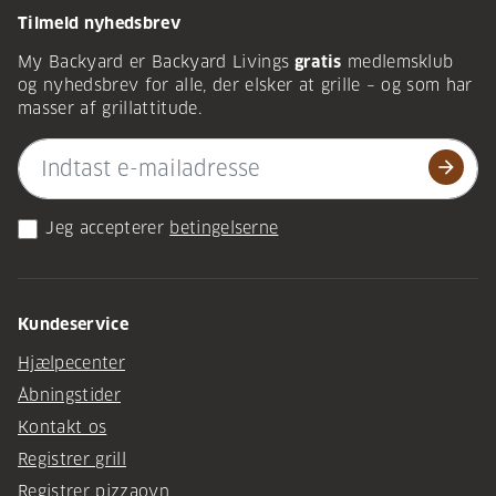
Tilmeld nyhedsbrev
My Backyard er Backyard Livings
gratis
medlemsklub
og nyhedsbrev for alle, der elsker at grille – og som har
masser af grillattitude.
arrow_forward
Jeg accepterer
betingelserne
Kundeservice
Hjælpecenter
Åbningstider
Kontakt os
Registrer grill
Registrer pizzaovn