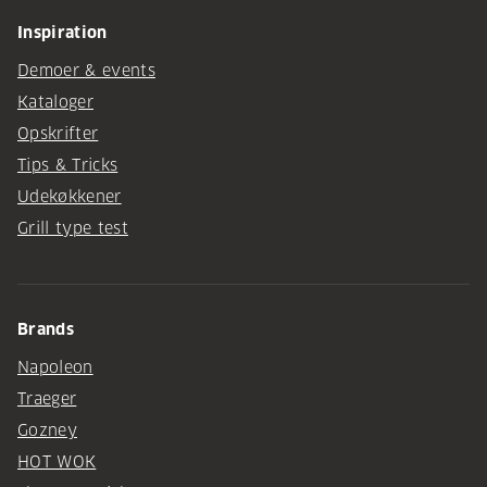
Inspiration
Demoer & events
Kataloger
Opskrifter
Tips & Tricks
Udekøkkener
Grill type test
Brands
Napoleon
Traeger
Gozney
HOT WOK