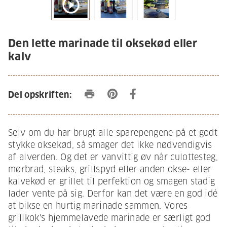
play_circle_outline
Den lette marinade til oksekød eller
kalv
print
Del opskriften:
Selv om du har brugt alle sparepengene på et godt
stykke oksekød, så smager det ikke nødvendigvis
af alverden. Og det er vanvittig øv når culottesteg,
mørbrad, steaks, grillspyd eller anden okse- eller
kalvekød er grillet til perfektion og smagen stadig
lader vente på sig. Derfor kan det være en god idé
at bikse en hurtig marinade sammen. Vores
grillkok's hjemmelavede marinade er særligt god