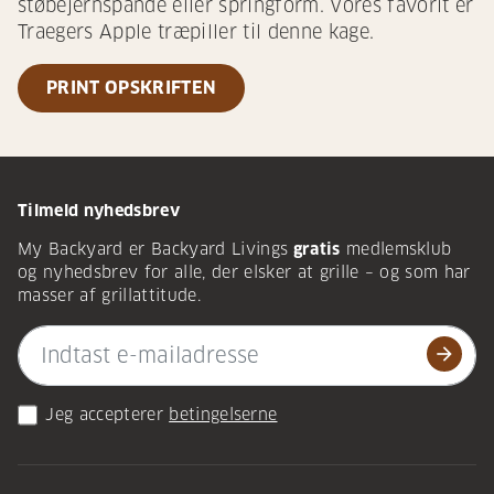
støbejernspande eller springform. Vores favorit er
Traegers Apple træpiller til denne kage.
PRINT OPSKRIFTEN
Tilmeld nyhedsbrev
My Backyard er Backyard Livings
gratis
medlemsklub
og nyhedsbrev for alle, der elsker at grille – og som har
masser af grillattitude.
arrow_forward
Jeg accepterer
betingelserne