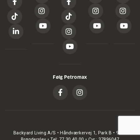
Følg Petromax
Backyard Living A/S • Håndværkervej 1, Park B • 9700
Brønderslev • Tel: 77 30 40 00 • Cvr.: 37896047