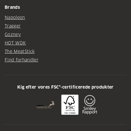
Brands
Napoleon
Traeger
Gozney
HOT WOK
The MeatStick
Find forhandler
Kig efter vores FSC®-certificerede produkter