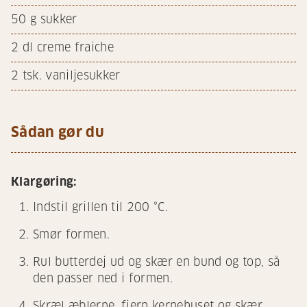
50
g sukker
2
dl creme fraiche
2
tsk. vaniljesukker
Sådan gør du
Klargøring:
Indstil grillen til 200 °C.
Smør formen.
Rul butterdej ud og skær en bund og top, så
den passer ned i formen.
Skræl æblerne, fjern kernehuset og skær