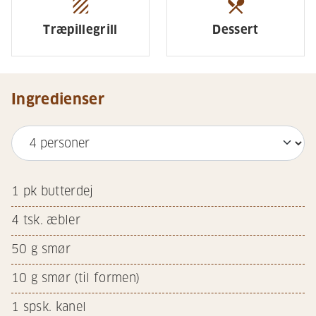
texture
restaurant_menu
Træpillegrill
Dessert
Ingredienser
1
pk butterdej
4
tsk. æbler
50
g smør
10
g smør (til formen)
1
spsk. kanel