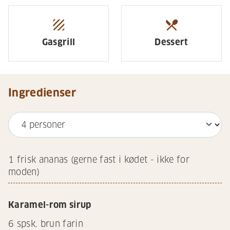
texture
restaurant_menu
Gasgrill
Dessert
Ingredienser
1
frisk ananas (gerne fast i kødet - ikke for
moden)
Karamel-rom sirup
6
spsk. brun farin