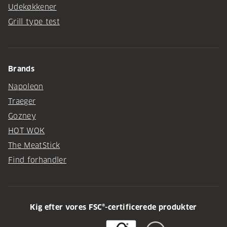
Udekøkkener
Grill type test
Brands
Napoleon
Traeger
Gozney
HOT WOK
The MeatStick
Find forhandler
Kig efter vores FSC®-certificerede produkter