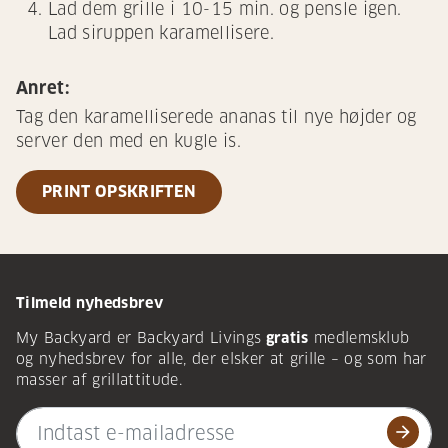
Lad dem grille i 10-15 min. og pensle igen.
Lad siruppen karamellisere.
Anret:
Tag den karamelliserede ananas til nye højder og
server den med en kugle is.
PRINT OPSKRIFTEN
Tilmeld nyhedsbrev
My Backyard er Backyard Livings
gratis
medlemsklub
og nyhedsbrev for alle, der elsker at grille – og som har
masser af grillattitude.
arrow_forward