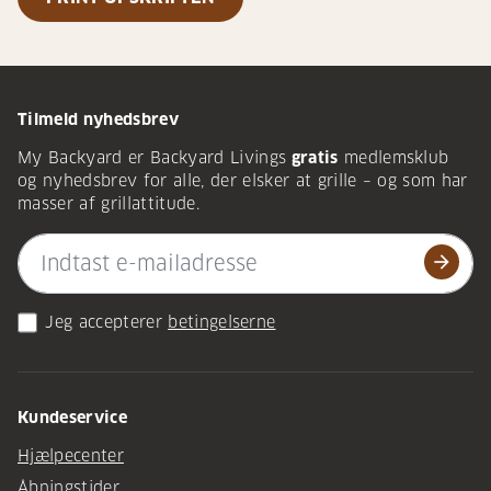
Tilmeld nyhedsbrev
My Backyard er Backyard Livings
gratis
medlemsklub
og nyhedsbrev for alle, der elsker at grille – og som har
masser af grillattitude.
arrow_forward
Jeg accepterer
betingelserne
Kundeservice
Hjælpecenter
Åbningstider