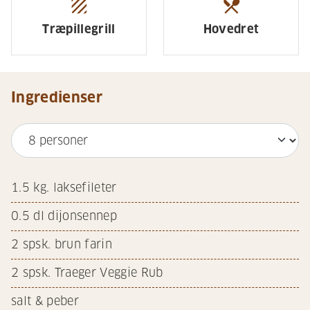
texture
restaurant_menu
Træpillegrill
Hovedret
Ingredienser
1.5
kg. laksefileter
0.5
dl dijonsennep
2
spsk. brun farin
2
spsk. Traeger Veggie Rub
salt & peber