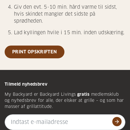
Giv den evt. 5-10 min. hård varme til sidst,
hvis skindet mangler det sidste på
sprødheden.
Lad kyllingen hvile i 15 min. inden udskæring.
PRINT OPSKRIFTEN
Tilmeld nyhedsbrev
My Backyard er Backyard Livings
gratis
medlemsklub
og nyhedsbrev for alle, der elsker at grille – og som har
masser af grillattitude.
arrow_forward