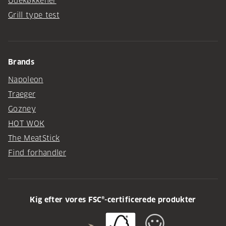
Udekøkkener
Grill type test
Brands
Napoleon
Traeger
Gozney
HOT WOK
The MeatStick
Find forhandler
Kig efter vores FSC®-certificerede produkter