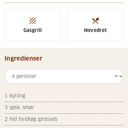
texture
restaurant_menu
Gasgrill
Hovedret
Ingredienser
1
kylling
3
spsk. smør
2
fed hvidløg (presset)