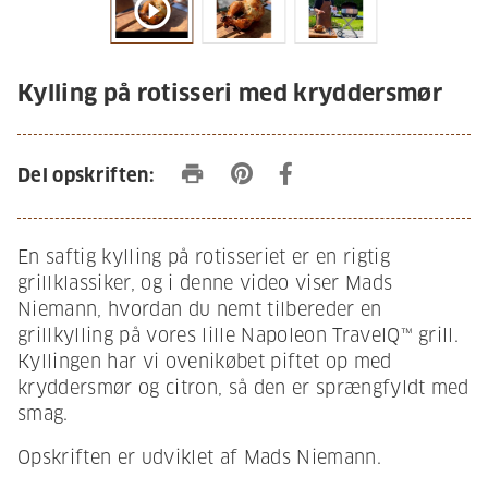
play_circle_outline
Kylling på rotisseri med kryddersmør
print
Del opskriften:
En saftig kylling på rotisseriet er en rigtig
grillklassiker, og i denne video viser Mads
Niemann, hvordan du nemt tilbereder en
grillkylling på vores lille Napoleon TravelQ™ grill.
Kyllingen har vi ovenikøbet piftet op med
kryddersmør og citron, så den er sprængfyldt med
smag.
Opskriften er udviklet af Mads Niemann.