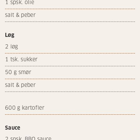
1
spsk. olie
salt & peber
Løg
2
løg
1
tsk. sukker
50
g smør
salt & peber
600
g kartofler
Sauce
2
spsk. BBQ sauce