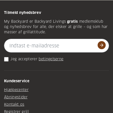
Tilmeld nyhedsbrev
My Backyard er Backyard Livings
gratis
medlemsklub
og nyhedsbrev for alle, der elsker at grille – og som har
masser af grillattitude.
arrow_forward
Jeg accepterer
betingelserne
Kundeservice
Hjælpecenter
Åbningstider
Kontakt os
Registrer grill