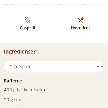
texture
restaurant_menu
Gasgrill
Hovedret
Ingredienser
Bøfferne
400
g hakket oksekød
20
g smør