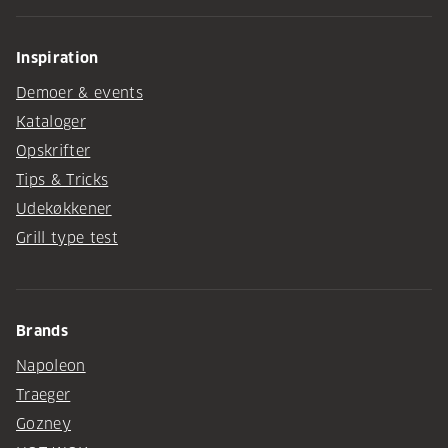
Inspiration
Demoer & events
Kataloger
Opskrifter
Tips & Tricks
Udekøkkener
Grill type test
Brands
Napoleon
Traeger
Gozney