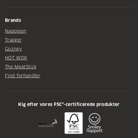
Brands
Napoleon
Traeger
Gozney
HOT WOK
The MeatStick
Find forhandler
Kig efter vores FSC®-certificerede produkter