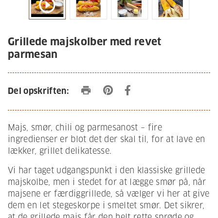
play_circle_outline
Grillede majskolber med revet
parmesan
print
Del opskriften:
Majs, smør, chili og parmesanost – fire
ingredienser er blot det der skal til, for at lave en
lækker, grillet delikatesse.
Vi har taget udgangspunkt i den klassiske grillede
majskolbe, men i stedet for at lægge smør på, når
majsene er færdiggrillede, så vælger vi her at give
dem en let stegeskorpe i smeltet smør. Det sikrer,
at de grillede majs får den helt rette sprøde og