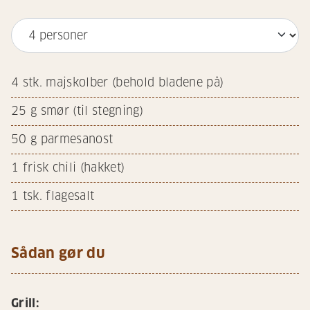
4
stk. majskolber (behold bladene på)
25
g smør (til stegning)
50
g parmesanost
1
frisk chili (hakket)
1
tsk. flagesalt
Sådan gør du
Grill: