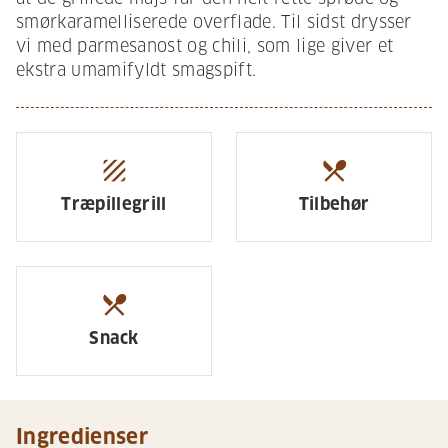
smørkaramelliserede overflade. Til sidst drysser
vi med parmesanost og chili, som lige giver et
ekstra umamifyldt smagspift.
texture
restaurant_menu
Træpillegrill
Tilbehør
restaurant_menu
Snack
Ingredienser