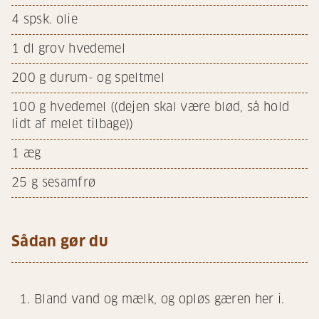
4
spsk. olie
1
dl grov hvedemel
200
g durum- og speltmel
100
g hvedemel ((dejen skal være blød, så hold
lidt af melet tilbage))
1
æg
25
g sesamfrø
Sådan gør du
Bland vand og mælk, og opløs gæren her i.