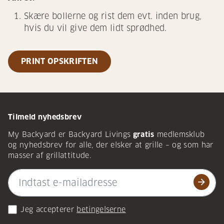
Skære bollerne og rist dem evt. inden brug,
hvis du vil give dem lidt sprødhed.
PRINT OPSKRIFTEN
Tilmeld nyhedsbrev
My Backyard er Backyard Livings
gratis
medlemsklub
og nyhedsbrev for alle, der elsker at grille – og som har
masser af grillattitude.
arrow_forward
Jeg accepterer
betingelserne