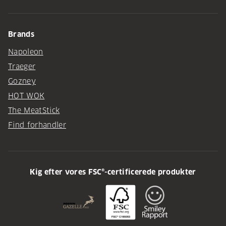
Brands
Napoleon
Traeger
Gozney
HOT WOK
The MeatStick
Find forhandler
Kig efter vores FSC®-certificerede produkter