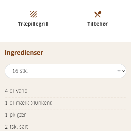
texture
restaurant_menu
Træpillegrill
Tilbehør
Ingredienser
4
dl vand
1
dl mælk ((lunken))
1
pk gær
2
tsk. salt