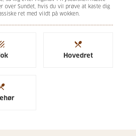
er over Sundet, hvis du vil prøve at kaste dig
assiske ret med vildt på wokken.
xture
restaurant_menu
ok
Hovedret
urant_menu
behør