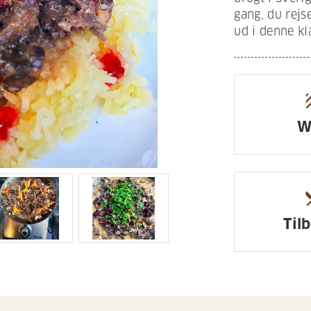
gang, du rejs
ud i denne kl
te
W
resta
Til