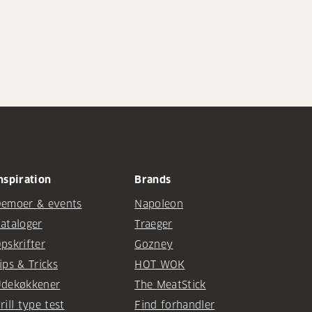
nspiration
Brands
emoer & events
Napoleon
ataloger
Traeger
pskrifter
Gozney
ips & Tricks
HOT WOK
dekøkkener
The MeatStick
rill type test
Find forhandler