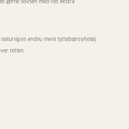
Sød gerne sovsen med lidt ekstra
naturligvis endnu mere tyttebærsyltetøj.
over retten.