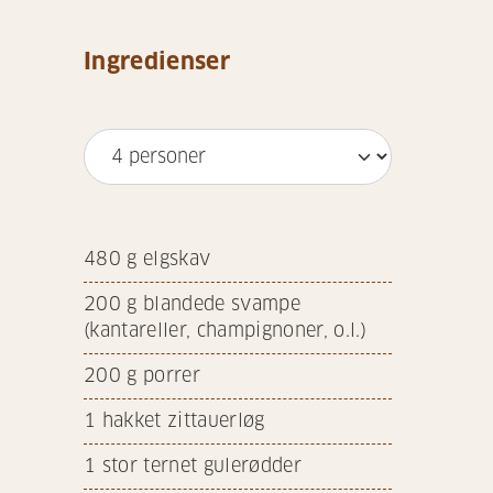
Ingredienser
480
g elgskav
200
g blandede svampe
(kantareller, champignoner, o.l.)
200
g porrer
1
hakket zittauerløg
1
stor ternet gulerødder