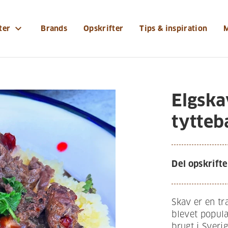
expand_more
ter
Brands
Opskrifter
Tips & inspiration
Elgska
tytte
Del opskrifte
Skav er en tr
blevet populæ
brugt i Sveri