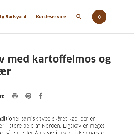
search
My Backyard
Kundeservice
0
v med kartoffelmos og
bær
print
n:
aditionel samisk type skåret kød, der er
r i store dele af Norden. Elgskav er meget
ge, så kig efter Älgskav i frysedisken næste