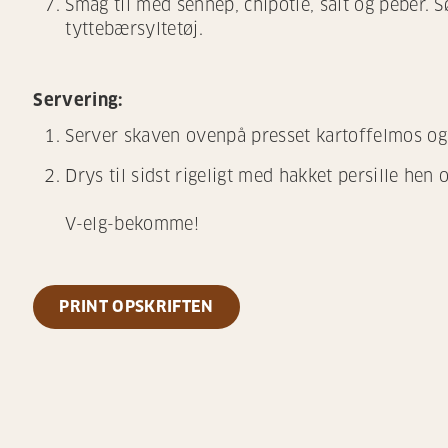
Smag til med sennep, chipotle, salt og peber. 
tyttebærsyltetøj.
Servering:
Server skaven ovenpå presset kartoffelmos og 
Drys til sidst rigeligt med hakket persille hen 
V-elg-bekomme!
PRINT OPSKRIFTEN