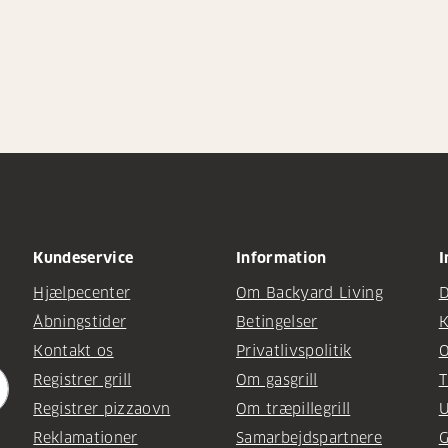
Kundeservice
Information
I
Hjælpecenter
Om Backyard Living
D
Åbningstider
Betingelser
K
Kontakt os
Privatlivspolitik
O
Registrer grill
Om gasgrill
T
Registrer pizzaovn
Om træpillegrill
U
Reklamationer
Samarbejdspartnere
G