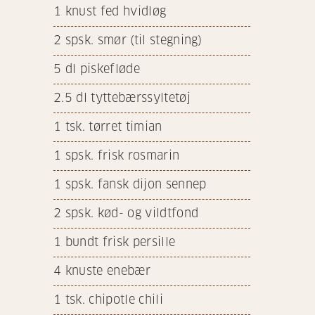
1
knust fed hvidløg
2
spsk. smør (til stegning)
5
dl piskefløde
2.5
dl tyttebærssyltetøj
1
tsk. tørret timian
1
spsk. frisk rosmarin
1
spsk. fansk dijon sennep
2
spsk. kød- og vildtfond
1
bundt frisk persille
4
knuste enebær
1
tsk. chipotle chili