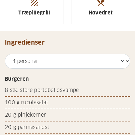
texture
restaurant_menu
Træpillegrill
Hovedret
Ingredienser
Burgeren
8
stk. store portobellosvampe
100
g rucolasalat
20
g pinjekerner
20
g parmesanost