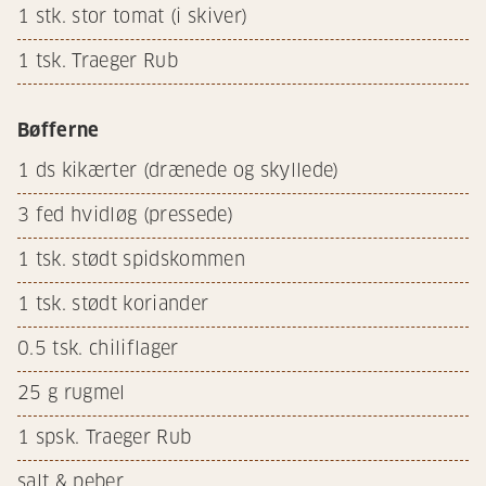
1
stk. stor tomat (i skiver)
1
tsk. Traeger Rub
Bøfferne
1
ds kikærter (drænede og skyllede)
3
fed hvidløg (pressede)
1
tsk. stødt spidskommen
1
tsk. stødt koriander
0.5
tsk. chiliflager
25
g rugmel
1
spsk. Traeger Rub
salt & peber