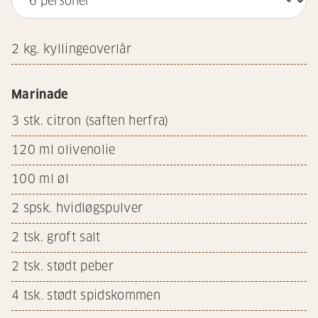
2
kg. kyllingeoverlår
Marinade
3
stk. citron (saften herfra)
120
ml olivenolie
100
ml øl
2
spsk. hvidløgspulver
2
tsk. groft salt
2
tsk. stødt peber
4
tsk. stødt spidskommen