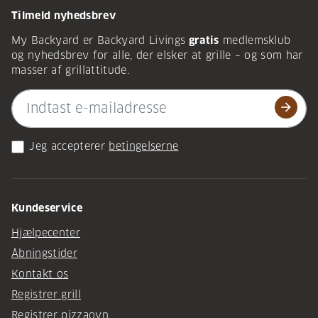
Tilmeld nyhedsbrev
My Backyard er Backyard Livings
gratis
medlemsklub
og nyhedsbrev for alle, der elsker at grille – og som har
masser af grillattitude.
arrow_forward
Jeg accepterer
betingelserne
Kundeservice
Hjælpecenter
Åbningstider
Kontakt os
Registrer grill
Registrer pizzaovn