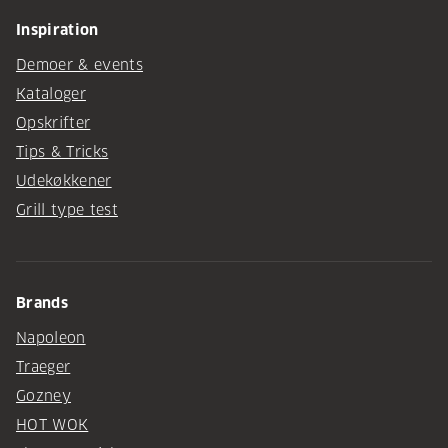
Inspiration
Demoer & events
Kataloger
Opskrifter
Tips & Tricks
Udekøkkener
Grill type test
Brands
Napoleon
Traeger
Gozney
HOT WOK