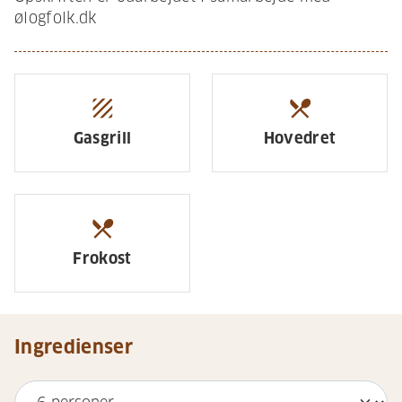
ølogfolk.dk
texture
restaurant_menu
Gasgrill
Hovedret
restaurant_menu
Frokost
Ingredienser