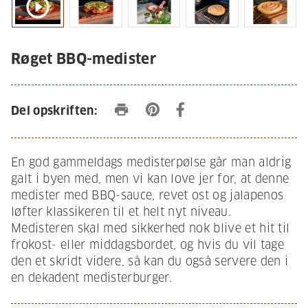
play_circle_outline
Røget BBQ-medister
print
Del opskriften:
En god gammeldags medisterpølse går man aldrig
galt i byen med, men vi kan love jer for, at denne
medister med BBQ-sauce, revet ost og jalapenos
løfter klassikeren til et helt nyt niveau.
Medisteren skal med sikkerhed nok blive et hit til
frokost- eller middagsbordet, og hvis du vil tage
den et skridt videre, så kan du også servere den i
en dekadent medisterburger.