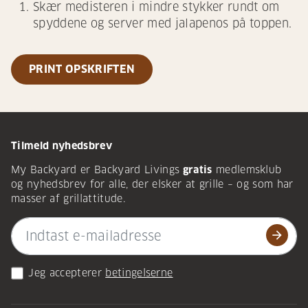
Skær medisteren i mindre stykker rundt om
spyddene og server med jalapenos på toppen.
PRINT OPSKRIFTEN
Tilmeld nyhedsbrev
My Backyard er Backyard Livings
gratis
medlemsklub
og nyhedsbrev for alle, der elsker at grille – og som har
masser af grillattitude.
arrow_forward
Jeg accepterer
betingelserne