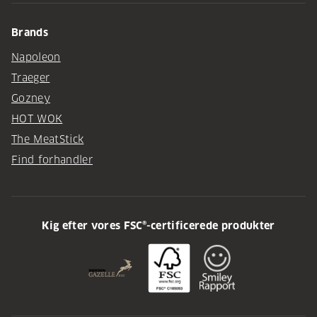
Brands
Napoleon
Traeger
Gozney
HOT WOK
The MeatStick
Find forhandler
Kig efter vores FSC®-certificerede produkter