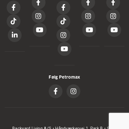
Følg Petromax
Backyard Living A/S • Håndværkervej 1, Park B • 9700