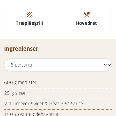
texture
restaurant_menu
Træpillegrill
Hovedret
Ingredienser
600
g medister
25
g smør
2
dl Traeger Sweet & Heat BBQ Sauce
150
g ost ((Flødehavarti))