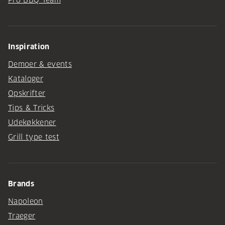
Pro BBQ Team
Inspiration
Demoer & events
Kataloger
Opskrifter
Tips & Tricks
Udekøkkener
Grill type test
Brands
Napoleon
Traeger