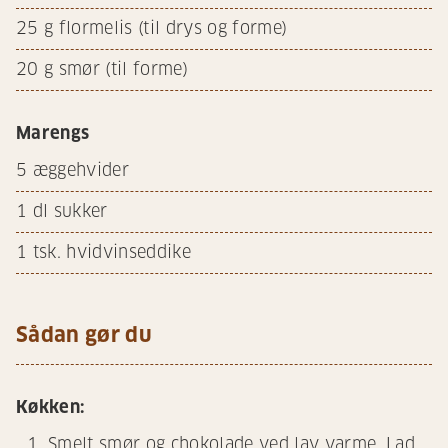
25
g flormelis (til drys og forme)
20
g smør (til forme)
Marengs
5
æggehvider
1
dl sukker
1
tsk. hvidvinseddike
Sådan gør du
Køkken:
Smelt smør og chokolade ved lav varme. Lad