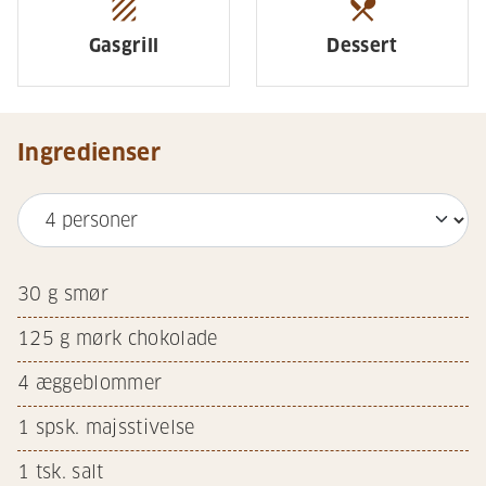
texture
restaurant_menu
Gasgrill
Dessert
Ingredienser
30
g smør
125
g mørk chokolade
4
æggeblommer
1
spsk. majsstivelse
1
tsk. salt