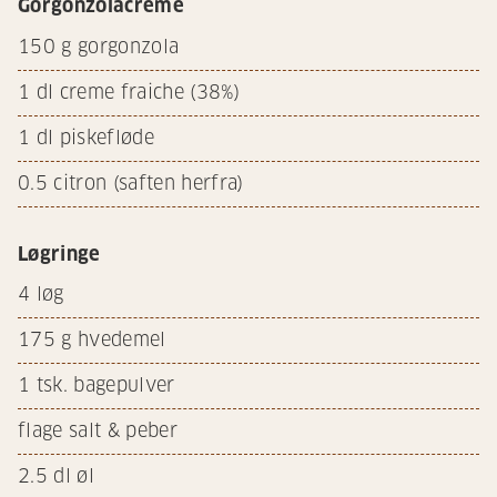
Gorgonzolacreme
150
g gorgonzola
1
dl creme fraiche (38%)
1
dl piskefløde
0.5
citron (saften herfra)
Løgringe
4
løg
175
g hvedemel
1
tsk. bagepulver
flage salt & peber
2.5
dl øl