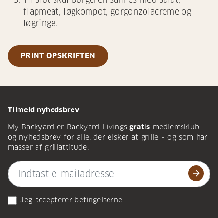
Til slut skal burgeren samles med salat,
flapmeat, løgkompot, gorgonzolacreme og
løgringe.
PRINT OPSKRIFTEN
Tilmeld nyhedsbrev
My Backyard er Backyard Livings
gratis
medlemsklub
og nyhedsbrev for alle, der elsker at grille – og som har
masser af grillattitude.
arrow_forward
Jeg accepterer
betingelserne