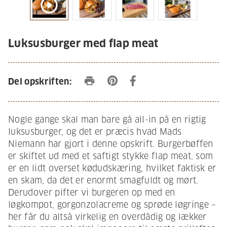
play_circle_outline
Luksusburger med flap meat
print
Del opskriften:
Nogle gange skal man bare gå all-in på en rigtig
luksusburger, og det er præcis hvad Mads
Niemann har gjort i denne opskrift. Burgerbøffen
er skiftet ud med et saftigt stykke flap meat, som
er en lidt overset kødudskæring, hvilket faktisk er
en skam, da det er enormt smagfuldt og mørt.
Derudover pifter vi burgeren op med en
løgkompot, gorgonzolacreme og sprøde løgringe –
her får du altså virkelig en overdådig og lækker