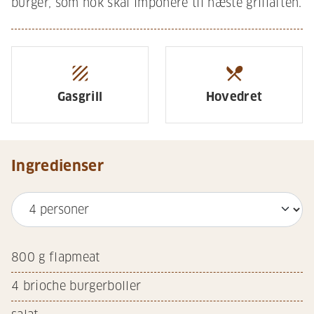
burger, som nok skal imponere til næste grillaften.
texture
restaurant_menu
Gasgrill
Hovedret
Ingredienser
800
g flapmeat
4
brioche burgerboller