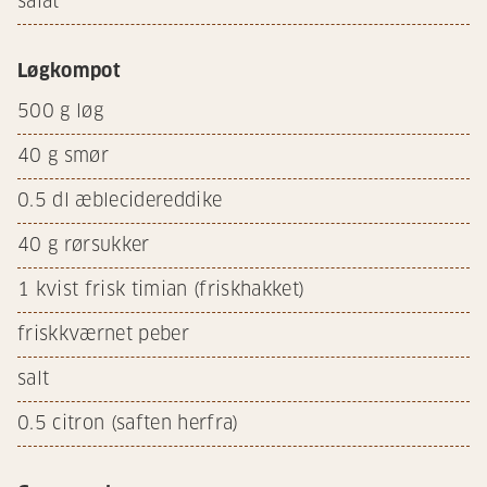
salat
Løgkompot
500
g løg
40
g smør
0.5
dl æblecidereddike
40
g rørsukker
1
kvist frisk timian (friskhakket)
friskkværnet peber
salt
0.5
citron (saften herfra)