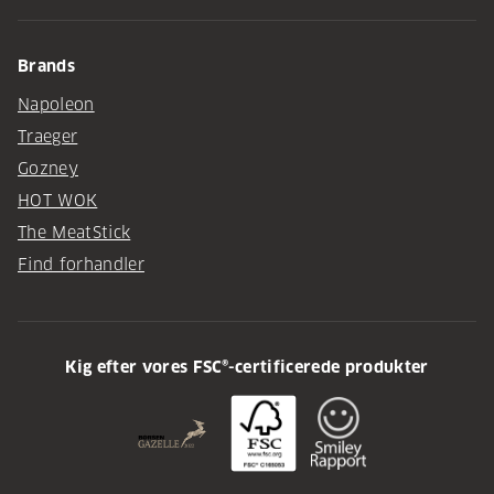
Brands
Napoleon
Traeger
Gozney
HOT WOK
The MeatStick
Find forhandler
Kig efter vores FSC®-certificerede produkter