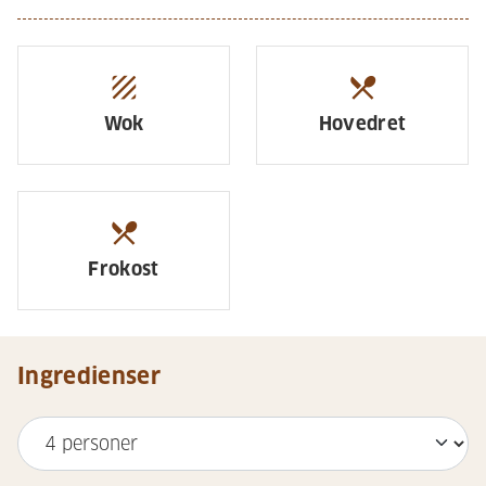
texture
restaurant_menu
Wok
Hovedret
restaurant_menu
Frokost
Ingredienser