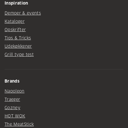
Inspiration
Demoer & events
Kataloger
Opskrifter
Tips & Tricks
Udekøkkener
Grill type test
Brands
Napoleon
Traeger
Gozney
HOT WOK
The MeatStick