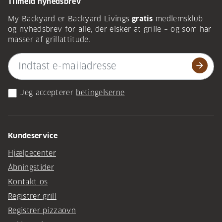
Tilmeld nyhedsbrev
My Backyard er Backyard Livings
gratis
medlemsklub
og nyhedsbrev for alle, der elsker at grille – og som har
masser af grillattitude.
arrow_forward
Jeg accepterer
betingelserne
Kundeservice
Hjælpecenter
Åbningstider
Kontakt os
Registrer grill
Registrer pizzaovn