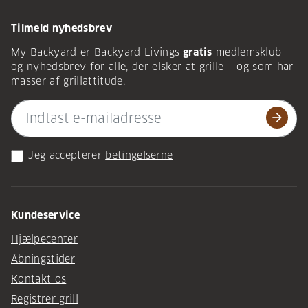
Tilmeld nyhedsbrev
My Backyard er Backyard Livings
gratis
medlemsklub
og nyhedsbrev for alle, der elsker at grille – og som har
masser af grillattitude.
arrow_forward
Jeg accepterer
betingelserne
Kundeservice
Hjælpecenter
Åbningstider
Kontakt os
Registrer grill