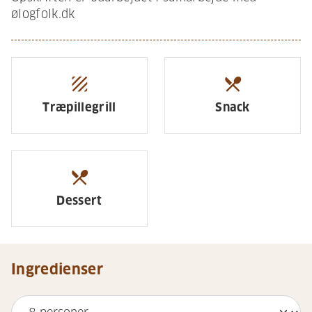
ølogfolk.dk
texture
restaurant_menu
Træpillegrill
Snack
restaurant_menu
Dessert
Ingredienser