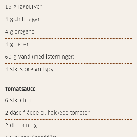
16
g løgpulver
4
g chiliflager
4
g oregano
4
g peber
60
g vand (med isterninger)
4
stk. store grillspyd
Tomatsauce
6
stk. chili
2
dåse flåede el. hakkede tomater
2
dl honning