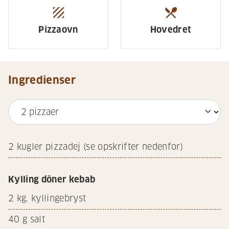
texture
restaurant_menu
Pizzaovn
Hovedret
Ingredienser
2
kugler pizzadej (se opskrifter nedenfor)
Kylling döner kebab
2
kg. kyllingebryst
40
g salt