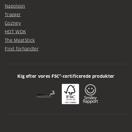
Napoleon
Traeger
Gozney
HOT WOK
The MeatStick
Find forhandler
Kig efter vores FSC®-certificerede produkter