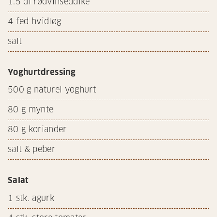
1.5
dl rødvinseddike
4
fed hvidløg
salt
Yoghurtdressing
500
g naturel yoghurt
80
g mynte
80
g koriander
salt & peber
Salat
1
stk. agurk