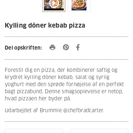
play_circle_outline
Kylling döner kebab pizza
print
Del opskriften:
Forestil dig en pizza, der kombinerer saftig og
krydret kylling döner kebab, salat og syrlig
yoghurt med den sprøde fornøjelse af en perfekt
bagt pizzabund. Denne smagsoplevelse er netop,
hvad pizzaen her byder på.
Udarbejdet af Brummie @chefbradcarter.