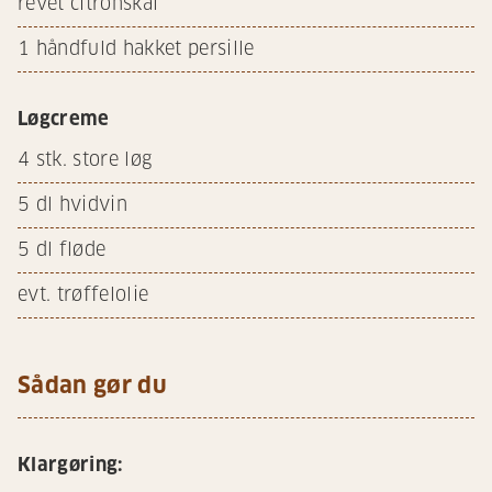
revet citronskal
1
håndfuld hakket persille
Løgcreme
4
stk. store løg
5
dl hvidvin
5
dl fløde
evt. trøffelolie
Sådan gør du
Klargøring: