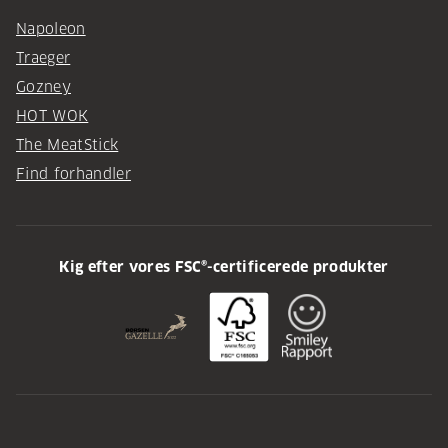
Napoleon
Traeger
Gozney
HOT WOK
The MeatStick
Find forhandler
Kig efter vores FSC®-certificerede produkter