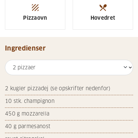
texture
restaurant_menu
Pizzaovn
Hovedret
Ingredienser
2
kugler pizzadej (se opskrifter nedenfor)
10
stk. champignon
450
g mozzarella
40
g parmesanost