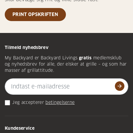
PRINT OPSKRIFTEN
Tilmeld nyhedsbrev
My Backyard er Backyard Livings
gratis
medlemsklub
og nyhedsbrev for alle, der elsker at grille – og som har
masser af grillattitude.
arrow_forward
Jeg accepterer
betingelserne
Kundeservice