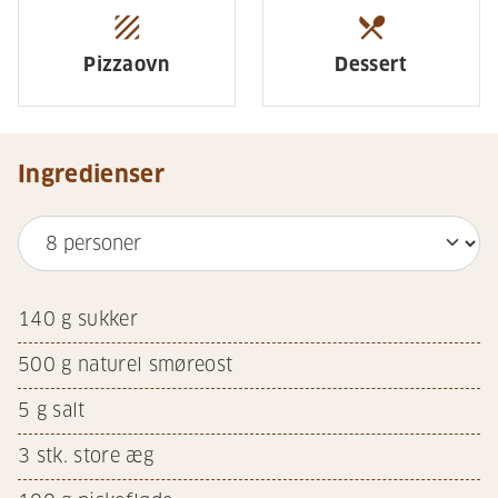
texture
restaurant_menu
Pizzaovn
Dessert
Ingredienser
140
g sukker
500
g naturel smøreost
5
g salt
3
stk. store æg