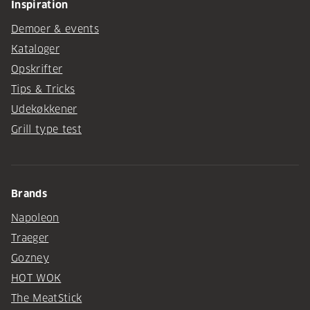
Inspiration
Demoer & events
Kataloger
Opskrifter
Tips & Tricks
Udekøkkener
Grill type test
Brands
Napoleon
Traeger
Gozney
HOT WOK
The MeatStick