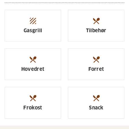
texture
restaurant_menu
Gasgrill
Tilbehør
restaurant_menu
restaurant_menu
Hovedret
Forret
restaurant_menu
restaurant_menu
Frokost
Snack