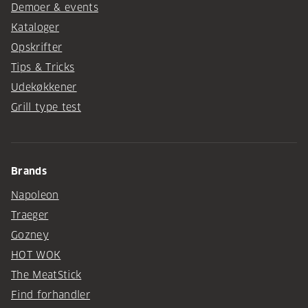
Demoer & events
Kataloger
Opskrifter
Tips & Tricks
Udekøkkener
Grill type test
Brands
Napoleon
Traeger
Gozney
HOT WOK
The MeatStick
Find forhandler