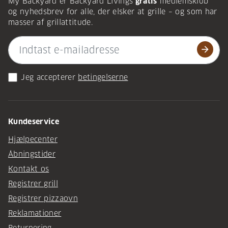
My Backyard er Backyard Livings
gratis
medlemsklub
og nyhedsbrev for alle, der elsker at grille – og som har
masser af grillattitude.
arrow_forward
Jeg accepterer
betingelserne
Kundeservice
Hjælpecenter
Åbningstider
Kontakt os
Registrer grill
Registrer pizzaovn
Reklamationer
Returnering