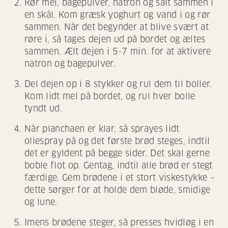
Rør mel, bagepulver, natron og salt sammen i
en skål. Kom græsk yoghurt og vand i og rør
sammen. Når det begynder at blive svært at
røre i, så tages dejen ud på bordet og æltes
sammen. Ælt dejen i 5-7 min. for at aktivere
natron og bagepulver.
Del dejen op i 8 stykker og rul dem til boller.
Kom lidt mel på bordet, og rul hver bolle
tyndt ud.
Når planchaen er klar, så sprayes lidt
oliespray på og det første brød steges, indtil
det er gyldent på begge sider. Det skal gerne
boble flot op. Gentag, indtil alle brød er stegt
færdige. Gem brødene i et stort viskestykke –
dette sørger for at holde dem bløde, smidige
og lune.
Imens brødene steger, så presses hvidløg i en