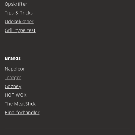
Opskrifter
Tips & Tricks
Udekøkkener
Grill type test
Brands
Napoleon
Traeger
Gozney
HOT WOK
The MeatStick
Find forhandler