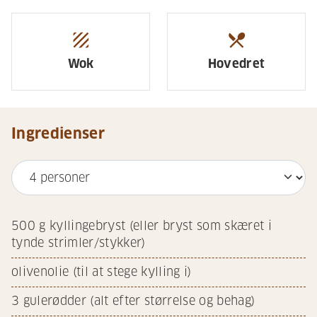
texture
restaurant_menu
Wok
Hovedret
Ingredienser
500
g kyllingebryst (eller bryst som skæret i
tynde strimler/stykker)
olivenolie (til at stege kylling i)
3
gulerødder (alt efter størrelse og behag)