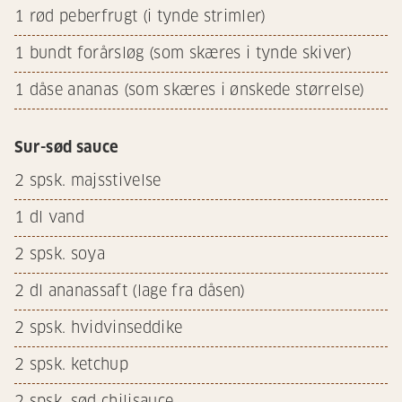
1
rød peberfrugt (i tynde strimler)
1
bundt forårsløg (som skæres i tynde skiver)
1
dåse ananas (som skæres i ønskede størrelse)
Sur-sød sauce
2
spsk. majsstivelse
1
dl vand
2
spsk. soya
2
dl ananassaft (lage fra dåsen)
2
spsk. hvidvinseddike
2
spsk. ketchup
2
spsk. sød chilisauce