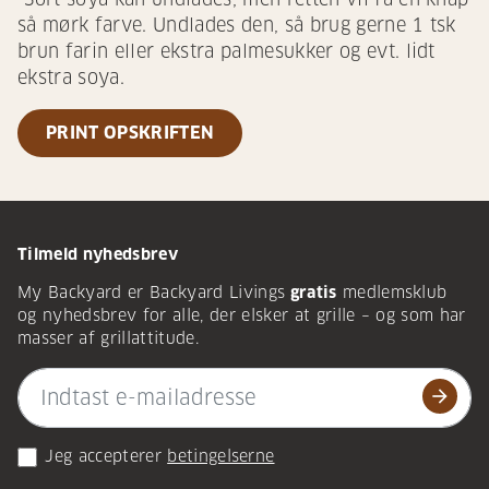
så mørk farve. Undlades den, så brug gerne 1 tsk
brun farin eller ekstra palmesukker og evt. lidt
ekstra soya.
PRINT OPSKRIFTEN
Tilmeld nyhedsbrev
My Backyard er Backyard Livings
gratis
medlemsklub
og nyhedsbrev for alle, der elsker at grille – og som har
masser af grillattitude.
arrow_forward
Jeg accepterer
betingelserne