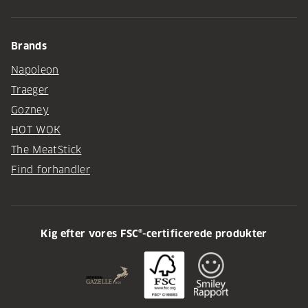
Brands
Napoleon
Traeger
Gozney
HOT WOK
The MeatStick
Find forhandler
Kig efter vores FSC®-certificerede produkter