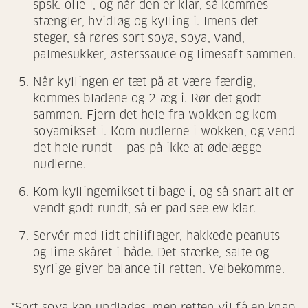
spsk. olie i, og når den er klar, så kommes
stængler, hvidløg og kylling i. Imens det
steger, så røres sort soya, soya, vand,
palmesukker, østerssauce og limesaft sammen.
Når kyllingen er tæt på at være færdig,
kommes bladene og 2 æg i. Rør det godt
sammen. Fjern det hele fra wokken og kom
soyamikset i. Kom nudlerne i wokken, og vend
det hele rundt – pas på ikke at ødelægge
nudlerne.
Kom kyllingemikset tilbage i, og så snart alt er
vendt godt rundt, så er pad see ew klar.
Servér med lidt chiliflager, hakkede peanuts
og lime skåret i både. Det stærke, salte og
syrlige giver balance til retten. Velbekomme.
*Sort soya kan undlades, men retten vil få en knap