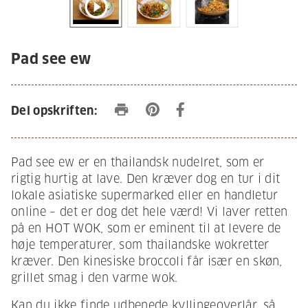
play_circle_outline
Pad see ew
print
Del opskriften:
Pad see ew er en thailandsk nudelret, som er
rigtig hurtig at lave. Den kræver dog en tur i dit
lokale asiatiske supermarked eller en handletur
online – det er dog det hele værd! Vi laver retten
på en HOT WOK, som er eminent til at levere de
høje temperaturer, som thailandske wokretter
kræver. Den kinesiske broccoli får især en skøn,
grillet smag i den varme wok.
Kan du ikke finde udbenede kyllingeoverlår, så