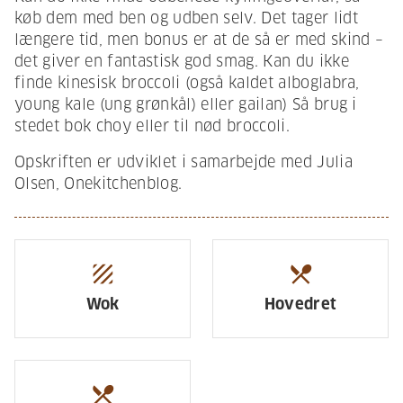
køb dem med ben og udben selv. Det tager lidt
længere tid, men bonus er at de så er med skind –
det giver en fantastisk god smag. Kan du ikke
finde kinesisk broccoli (også kaldet alboglabra,
young kale (ung grønkål) eller gailan) Så brug i
stedet bok choy eller til nød broccoli.
Opskriften er udviklet i samarbejde med Julia
Olsen, Onekitchenblog.
texture
restaurant_menu
Wok
Hovedret
restaurant_menu