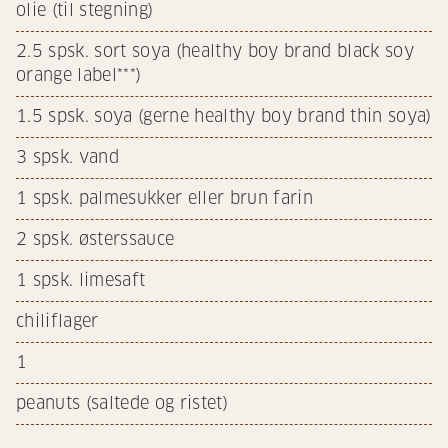
olie (til stegning)
2.5
spsk. sort soya (healthy boy brand black soy
orange label***)
1.5
spsk. soya (gerne healthy boy brand thin soya)
3
spsk. vand
1
spsk. palmesukker eller brun farin
2
spsk. østerssauce
1
spsk. limesaft
chiliflager
1
peanuts (saltede og ristet)